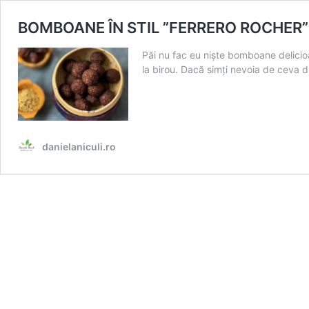
BOMBOANE ÎN STIL ”FERRERO ROCHE
Păi nu fac eu niște bomboane delicioa
la birou. Dacă simți nevoia de ceva d
danielaniculi.ro