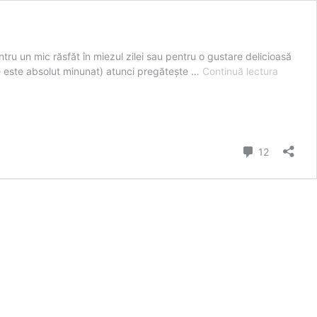
ru un mic răsfăt în miezul zilei sau pentru o gustare delicioasă
BOMBO
ce este absolut minunat) atunci pregătește …
Continuă lectura
ÎN
STIL
”FERRE
ROCHER
#FĂRĂZ
comentarii
12