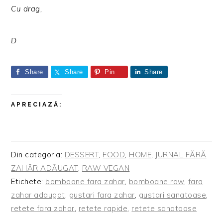
Cu drag,
D
Share
Share
Pin
Share
APRECIAZĂ:
Din categoria:
DESSERT
,
FOOD
,
HOME
,
JURNAL FĂRĂ
ZAHĂR ADĂUGAT
,
RAW VEGAN
Etichete:
bomboane fara zahar
,
bomboane raw
,
fara
zahar adaugat
,
gustari fara zahar
,
gustari sanatoase
,
retete fara zahar
,
retete rapide
,
retete sanatoase