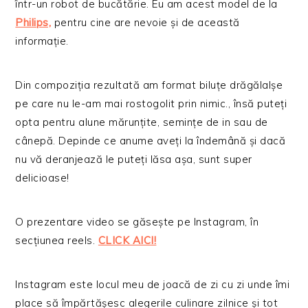
într-un robot de bucătărie. Eu am acest model de la
Philips,
pentru cine are nevoie și de această
informație.
Din compoziția rezultată am format biluțe drăgălalșe
pe care nu le-am mai rostogolit prin nimic., însă puteți
opta pentru alune mărunțite, semințe de in sau de
cânepă. Depinde ce anume aveți la îndemână și dacă
nu vă deranjează le puteți lăsa așa, sunt super
delicioase!
O prezentare video se găsește pe Instagram, în
secțiunea reels.
CLICK AICI!
Instagram este locul meu de joacă de zi cu zi unde îmi
place să împărtășesc alegerile culinare zilnice și tot