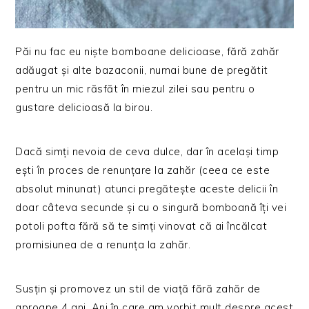
Păi nu fac eu niște bomboane delicioase, fără zahăr
adăugat și alte bazaconii, numai bune de pregătit
pentru un mic răsfăt în miezul zilei sau pentru o
gustare delicioasă la birou.
Dacă simți nevoia de ceva dulce, dar în același timp
ești în proces de renunțare la zahăr (ceea ce este
absolut minunat) atunci pregătește aceste delicii în
doar câteva secunde și cu o singură bomboană îți vei
potoli pofta fără să te simți vinovat că ai încălcat
promisiunea de a renunța la zahăr.
Susțin și promovez un stil de viață fără zahăr de
aproape 4 ani. Ani în care am vorbit mult despre acest