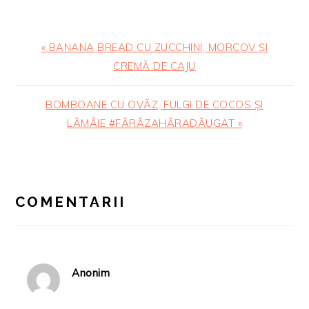
Articol
« BANANA BREAD CU ZUCCHINI, MORCOV ȘI
anterior:
CREMĂ DE CAJU
Articolul
BOMBOANE CU OVĂZ, FULGI DE COCOS ȘI
urmator:
LĂMÂIE #FĂRĂZAHĂRADĂUGAT »
READER
INTERACTIONS
COMENTARII
Anonim