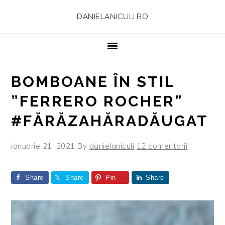
Skip
Skip
Skip
Skip
DANIELANICULI.RO
to
to
to
to
primary
main
primary
footer
navigation
content
sidebar
BOMBOANE ÎN STIL
”FERRERO ROCHER”
#FĂRĂZAHĂRADĂUGAT
ianuarie 21, 2021
By
danielaniculi
12 comentarii
Share
Share
Pin
Share