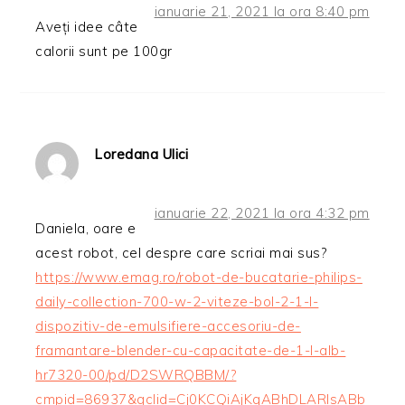
ianuarie 21, 2021 la ora 8:40 pm
Aveți idee câte
calorii sunt pe 100gr
Loredana Ulici
ianuarie 22, 2021 la ora 4:32 pm
Daniela, oare e
acest robot, cel despre care scriai mai sus?
https://www.emag.ro/robot-de-bucatarie-philips-
daily-collection-700-w-2-viteze-bol-2-1-l-
dispozitiv-de-emulsifiere-accesoriu-de-
framantare-blender-cu-capacitate-de-1-l-alb-
hr7320-00/pd/D2SWRQBBM/?
cmpid=86937&gclid=Cj0KCQiAjKqABhDLARIsABb