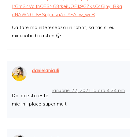
JrGmS4VaifhOESNG8rkeiUOFlk9GZKsCcGjnyLR9a
dNAWN0T8RSpJnusaAk-YEALw_wcB
Ca tare ma intereseaza un robot, sa fac si eu
minunatii din astea 🙂
danielaniculi
ianuarie 22, 2021 la ora 4:34 pm
Da, acesta este
mie imi place super mult