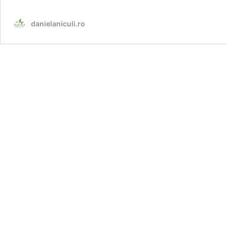
FĂRĂ
ZAHĂR
danielaniculi.ro
ȘI
FĂRĂ
GLUTEN