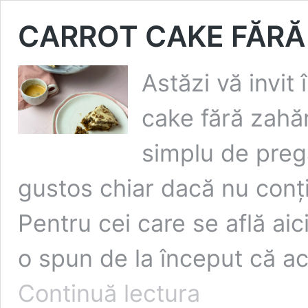
CARROT CAKE FĂRĂ
Astăzi vă invit
cake fără zahăr
simplu de pregă
gustos chiar dacă nu conți
Pentru cei care se află aic
o spun de la început că 
CARROT
Continuă lectura
CAKE