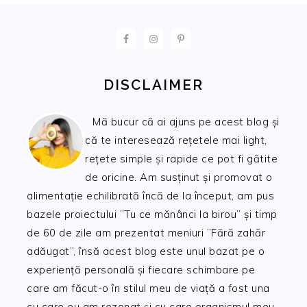
FOOTER
DISCLAIMER
Mă bucur că ai ajuns pe acest blog și
că te interesează rețetele mai light,
rețete simple și rapide ce pot fi gătite
de oricine. Am susținut și promovat o
alimentație echilibrată încă de la început, am pus
bazele proiectului ”Tu ce mănânci la birou” și timp
de 60 de zile am prezentat meniuri ”Fără zahăr
adăugat”, însă acest blog este unul bazat pe o
experiență personală și fiecare schimbare pe
care am făcut-o în stilul meu de viață a fost una
cu care eu am rezonat și cu care organismul meu