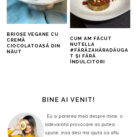
BRIOȘE VEGANE CU
CUM AM FĂCUT
CREMĂ
NUTELLA
CIOCOLATOASĂ DIN
#FĂRĂZAHĂRADĂUGA
NĂUT
T ȘI FĂRĂ
ÎNDULCITORI
BARA
PRINCIPALĂ
BINE AI VENIT!
Eu si parerea mea despre mine, o
adevarata provocare as putea
spune, insa desi ma ajuta sa aflu