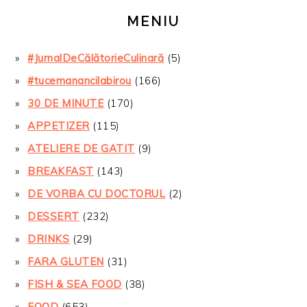
MENIU
#JurnalDeCălătorieCulinară
(5)
#tucemanancilabirou
(166)
30 DE MINUTE
(170)
APPETIZER
(115)
ATELIERE DE GATIT
(9)
BREAKFAST
(143)
DE VORBA CU DOCTORUL
(2)
DESSERT
(232)
DRINKS
(29)
FARA GLUTEN
(31)
FISH & SEA FOOD
(38)
FOOD
(653)