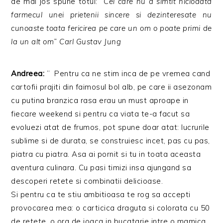
de mai jos spune totul:
“Cel care nu a simtit niciodata
farmecul unei prietenii sincere si dezinteresate nu
cunoaste toata fericirea pe care un om o poate primi de
la un alt om” Carl Gustav Jung
Andreea:
” Pentru ca ne stim inca de pe vremea cand
cartofii prajiti din faimosul bol alb, pe care ii asezonam
cu putina branzica rasa erau un must aproape in
fiecare weekend si pentru ca viata te-a facut sa
evoluezi atat de frumos, pot spune doar atat: lucrurile
sublime si de durata, se construiesc incet, pas cu pas,
piatra cu piatra. Asa ai pornit si tu in toata aceasta
aventura culinara. Cu pasi timizi insa ajungand sa
descoperi retete si combinatii delicioase.
Si pentru ca te stiu ambitioasa te rog sa accepti
provocarea mea: o carticica draguta si colorata cu 50
de retete, o ora de joaca in bucatarie intre o mamica