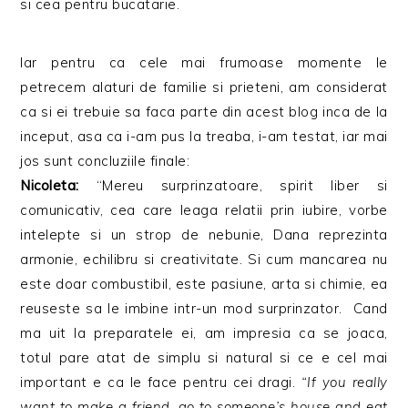
si cea pentru bucatarie.
Iar pentru ca cele mai frumoase momente le
petrecem alaturi de familie si prieteni, am considerat
ca si ei trebuie sa faca parte din acest blog inca de la
inceput, asa ca i-am pus la treaba, i-am testat, iar mai
jos sunt concluziile finale:
Nicoleta:
“Mereu surprinzatoare, spirit liber si
comunicativ, cea care leaga relatii prin iubire, vorbe
intelepte si un strop de nebunie, Dana reprezinta
armonie, echilibru si creativitate. Si cum mancarea nu
este doar combustibil, este pasiune, arta si chimie, ea
reuseste sa le imbine intr-un mod surprinzator. Cand
ma uit la preparatele ei, am impresia ca se joaca,
totul pare atat de simplu si natural si ce e cel mai
important e ca le face pentru cei dragi.
“If you really
want to make a friend, go to someone’s house and eat