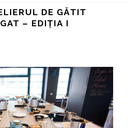
ELIERUL DE GĂTIT
T – EDIȚIA I