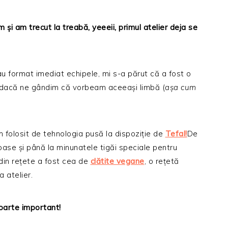
și am trecut la treabă, yeeeii, primul atelier deja se
u format imediat echipele, mi s-a părut că a fost o
 dacă ne gândim că vorbeam aceeași limbă (
așa cum
m folosit de tehnologia pusă la dispoziție de
Tefal!
De
ase și până la minunatele tigăi speciale pentru
 din rețete a fost cea de
clătite vegane
, o rețetă
a atelier.
foarte important!