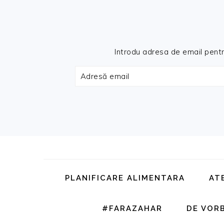
Introdu adresa de email pentru 
Adresă
email
Skip
Skip
Skip
Skip
to
to
to
to
primary
main
primary
footer
PLANIFICARE ALIMENTARA
AT
navigation
content
sidebar
#FARAZAHAR
DE VOR