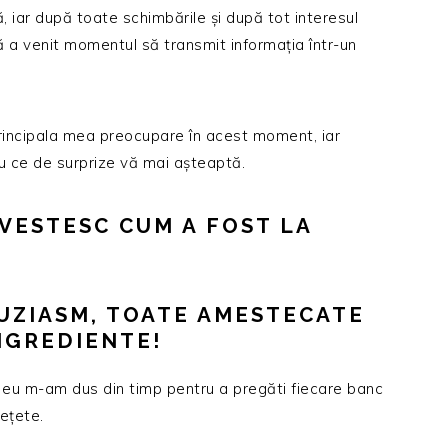
ă, iar după toate schimbările și după tot interesul
ă a venit momentul să transmit informația într-un
principala mea preocupare în acest moment, iar
u ce de surprize vă mai așteaptă.
OVESTESC CUM A FOST LA
TUZIASM, TOATE AMESTECATE
NGREDIENTE!
 eu m-am dus din timp pentru a pregăti fiecare banc
rețete.