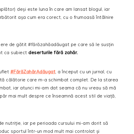
lător) deși este luna în care am lansat blogul, iar
rbătorit așa cum era corect, cu o frumoasă întâlnire
liere de gătit #fărăzahăadăugat pe care să le susțin
ut ca subiect
deserturile fără zahăr.
uflet
#FărăZahărAdăugat
, a început cu un jurnal, cu
rată călătorie care m-a schimbat complet. De la starea
chimbat, iar atunci mi-am dat seama că nu vreau să mă
păr mai mult despre ce înseamnă acest stil de viață,
e nutriție, iar pe perioada cursului mi-am dorit să
oduc sportul într-un mod mult mai controlat și