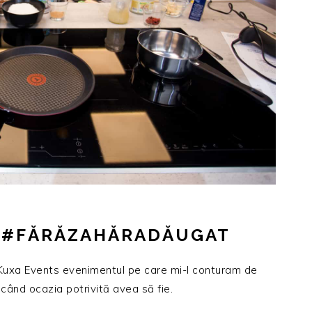
T #FĂRĂZAHĂRADĂUGAT
Kuxa Events evenimentul pe care mi-l conturam de
ând ocazia potrivită avea să fie.