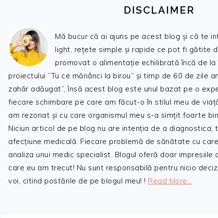
DISCLAIMER
Mă bucur că ai ajuns pe acest blog și că te i
light, rețete simple și rapide ce pot fi gătite 
promovat o alimentație echilibrată încă de la
proiectului ”Tu ce mănânci la birou” și timp de 60 de zile 
zahăr adăugat”, însă acest blog este unul bazat pe o expe
fiecare schimbare pe care am făcut-o în stilul meu de viaț
am rezonat și cu care organismul meu s-a simțit foarte bin
Niciun articol de pe blog nu are intenția de a diagnostica,
afecțiune medicală. Fiecare problemă de sănătate cu care
analiza unui medic specialist. Blogul oferă doar impresiile
care eu am trecut! Nu sunt responsabilă pentru nicio decizi
voi, citind postările de pe blogul meu! !
Read More…