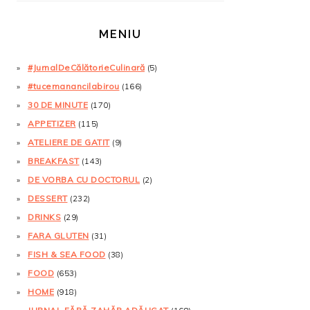
MENIU
#JurnalDeCălătorieCulinară
(5)
#tucemanancilabirou
(166)
30 DE MINUTE
(170)
APPETIZER
(115)
ATELIERE DE GATIT
(9)
BREAKFAST
(143)
DE VORBA CU DOCTORUL
(2)
DESSERT
(232)
DRINKS
(29)
FARA GLUTEN
(31)
FISH & SEA FOOD
(38)
FOOD
(653)
HOME
(918)