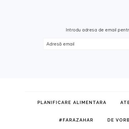
Introdu adresa de email pentru 
Adresă
email
Skip
Skip
Skip
Skip
to
to
to
to
primary
main
primary
footer
PLANIFICARE ALIMENTARA
AT
navigation
content
sidebar
#FARAZAHAR
DE VOR