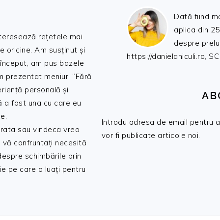
Dată fiind m
aplica din 25
nteresează rețetele mai
despre prelu
de oricine. Am susținut și
https://danielaniculi.ro
 început, am pus bazele
am prezentat meniuri ”Fără
riență personală și
AB
ă a fost una cu care eu
e.
Introdu adresa de email pentru a 
 trata sau vindeca vreo
vor fi publicate articole noi.
 vă confruntați necesită
 despre schimbările prin
e pe care o luați pentru