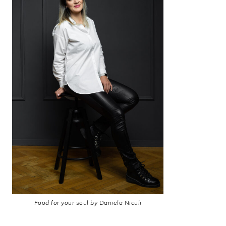
Food for your soul by Daniela Niculi