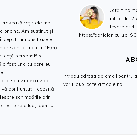
Dată fiind m
aplica din 25
nteresează rețetele mai
despre prelu
de oricine. Am susținut și
https://danielaniculi.ro
 început, am pus bazele
am prezentat meniuri ”Fără
riență personală și
AB
ă a fost una cu care eu
e.
Introdu adresa de email pentru a 
 trata sau vindeca vreo
vor fi publicate articole noi.
 vă confruntați necesită
 despre schimbările prin
e pe care o luați pentru