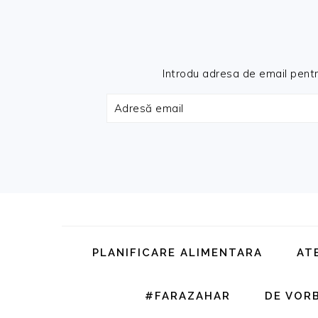
Introdu adresa de email pentru 
Adresă
email
Skip
Skip
Skip
Skip
to
to
to
to
primary
main
primary
footer
PLANIFICARE ALIMENTARA
AT
navigation
content
sidebar
#FARAZAHAR
DE VOR