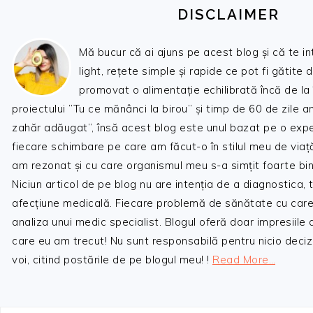
DISCLAIMER
Mă bucur că ai ajuns pe acest blog și că te i
light, rețete simple și rapide ce pot fi gătite 
promovat o alimentație echilibrată încă de la
proiectului ”Tu ce mănânci la birou” și timp de 60 de zile 
zahăr adăugat”, însă acest blog este unul bazat pe o expe
fiecare schimbare pe care am făcut-o în stilul meu de viaț
am rezonat și cu care organismul meu s-a simțit foarte bin
Niciun articol de pe blog nu are intenția de a diagnostica,
afecțiune medicală. Fiecare problemă de sănătate cu care
analiza unui medic specialist. Blogul oferă doar impresiile
care eu am trecut! Nu sunt responsabilă pentru nicio decizi
voi, citind postările de pe blogul meu! !
Read More…