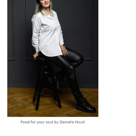
Food for your soul by Daniela Niculi