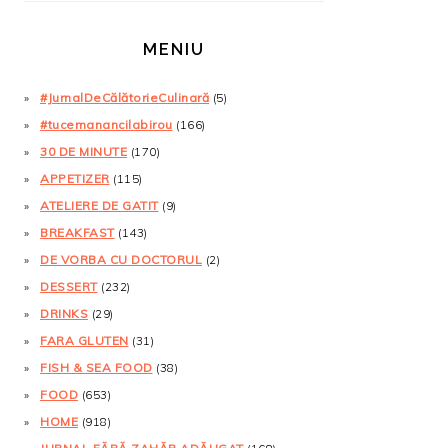
MENIU
#JurnalDeCălătorieCulinară
(5)
#tucemanancilabirou
(166)
30 DE MINUTE
(170)
APPETIZER
(115)
ATELIERE DE GATIT
(9)
BREAKFAST
(143)
DE VORBA CU DOCTORUL
(2)
DESSERT
(232)
DRINKS
(29)
FARA GLUTEN
(31)
FISH & SEA FOOD
(38)
FOOD
(653)
HOME
(918)