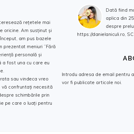
Dată fiind m
aplica din 25
nteresează rețetele mai
despre prelu
de oricine. Am susținut și
https://danielaniculi.ro
 început, am pus bazele
am prezentat meniuri ”Fără
riență personală și
AB
ă a fost una cu care eu
e.
Introdu adresa de email pentru a 
 trata sau vindeca vreo
vor fi publicate articole noi.
 vă confruntați necesită
 despre schimbările prin
e pe care o luați pentru