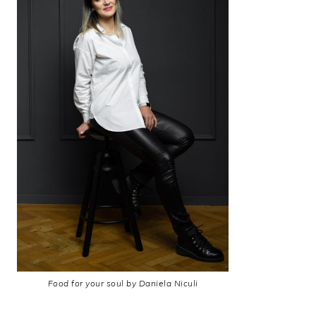
Food for your soul by Daniela Niculi