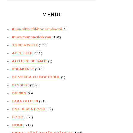
MENIU
#JurnalDeCălătorieCulinară
(5)
#tucemanancilabirou
(166)
30 DE MINUTE
(170)
APPETIZER
(115)
ATELIERE DE GATIT
(9)
BREAKFAST
(143)
DE VORBA CU DOCTORUL
(2)
DESSERT
(232)
DRINKS
(29)
FARA GLUTEN
(31)
FISH & SEA FOOD
(38)
FOOD
(653)
HOME
(918)