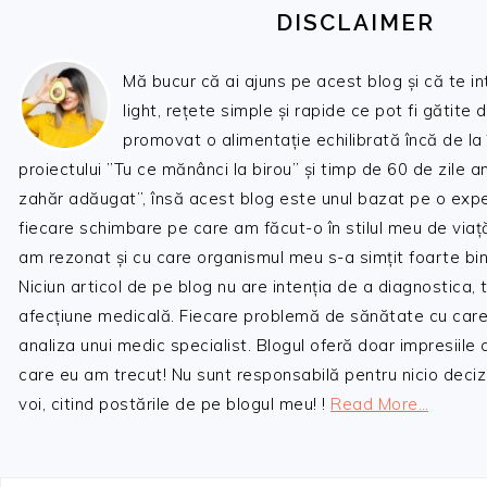
DISCLAIMER
Mă bucur că ai ajuns pe acest blog și că te i
light, rețete simple și rapide ce pot fi gătite 
promovat o alimentație echilibrată încă de la
proiectului ”Tu ce mănânci la birou” și timp de 60 de zile 
zahăr adăugat”, însă acest blog este unul bazat pe o expe
fiecare schimbare pe care am făcut-o în stilul meu de viaț
am rezonat și cu care organismul meu s-a simțit foarte bin
Niciun articol de pe blog nu are intenția de a diagnostica,
afecțiune medicală. Fiecare problemă de sănătate cu care
analiza unui medic specialist. Blogul oferă doar impresiile
care eu am trecut! Nu sunt responsabilă pentru nicio decizi
voi, citind postările de pe blogul meu! !
Read More…