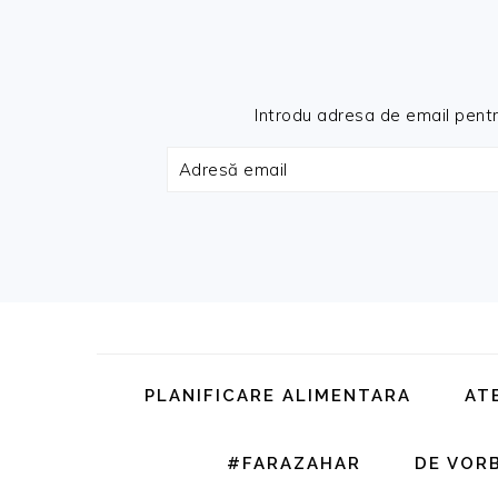
Introdu adresa de email pentru 
Adresă
email
Skip
Skip
Skip
Skip
to
to
to
to
primary
main
primary
footer
PLANIFICARE ALIMENTARA
AT
navigation
content
sidebar
#FARAZAHAR
DE VOR