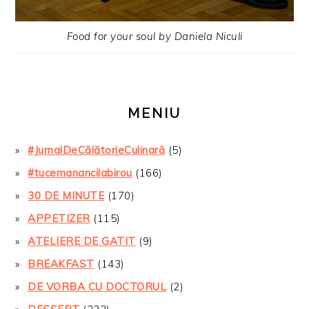
Food for your soul by Daniela Niculi
MENIU
#JurnalDeCălătorieCulinară
(5)
#tucemanancilabirou
(166)
30 DE MINUTE
(170)
APPETIZER
(115)
ATELIERE DE GATIT
(9)
BREAKFAST
(143)
DE VORBA CU DOCTORUL
(2)