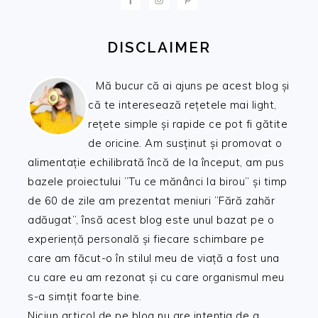
DISCLAIMER
Mă bucur că ai ajuns pe acest blog și
că te interesează rețetele mai light,
rețete simple și rapide ce pot fi gătite
de oricine. Am susținut și promovat o
alimentație echilibrată încă de la început, am pus
bazele proiectului ”Tu ce mănânci la birou” și timp
de 60 de zile am prezentat meniuri ”Fără zahăr
adăugat”, însă acest blog este unul bazat pe o
experiență personală și fiecare schimbare pe
care am făcut-o în stilul meu de viață a fost una
cu care eu am rezonat și cu care organismul meu
s-a simțit foarte bine.
Niciun articol de pe blog nu are intenția de a