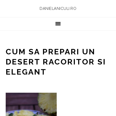
Skip
Skip
Skip
Skip
DANIELANICULI.RO
to
to
to
to
primary
main
primary
footer
navigation
content
sidebar
CUM SA PREPARI UN
DESERT RACORITOR SI
ELEGANT