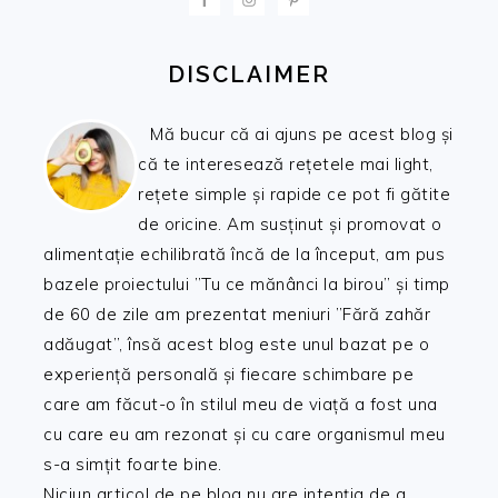
DISCLAIMER
Mă bucur că ai ajuns pe acest blog și
că te interesează rețetele mai light,
rețete simple și rapide ce pot fi gătite
de oricine. Am susținut și promovat o
alimentație echilibrată încă de la început, am pus
bazele proiectului ”Tu ce mănânci la birou” și timp
de 60 de zile am prezentat meniuri ”Fără zahăr
adăugat”, însă acest blog este unul bazat pe o
experiență personală și fiecare schimbare pe
care am făcut-o în stilul meu de viață a fost una
cu care eu am rezonat și cu care organismul meu
s-a simțit foarte bine.
Niciun articol de pe blog nu are intenția de a