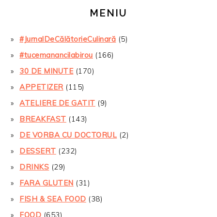
MENIU
#JurnalDeCălătorieCulinară
(5)
#tucemanancilabirou
(166)
30 DE MINUTE
(170)
APPETIZER
(115)
ATELIERE DE GATIT
(9)
BREAKFAST
(143)
DE VORBA CU DOCTORUL
(2)
DESSERT
(232)
DRINKS
(29)
FARA GLUTEN
(31)
FISH & SEA FOOD
(38)
FOOD
(653)