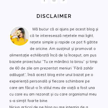
DISCLAIMER
Mă bucur că ai ajuns pe acest blog și
că te interesează rețetele mai light,
rețete simple și rapide ce pot fi gătite
de oricine. Am susținut și promovat o
alimentație echilibrată încă de la început, am pus
bazele proiectului ”Tu ce mănânci la birou” și timp
de 60 de zile am prezentat meniuri ”Fără zahăr
adăugat”, însă acest blog este unul bazat pe o
experiență personală și fiecare schimbare pe
care am făcut-o în stilul meu de viață a fost una
cu care eu am rezonat și cu care organismul meu
s-a simțit foarte bine.
Niciun articol de pe blog nu are intenția de a