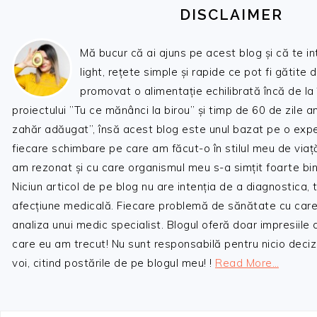
DISCLAIMER
Mă bucur că ai ajuns pe acest blog și că te i
light, rețete simple și rapide ce pot fi gătite 
promovat o alimentație echilibrată încă de la
proiectului ”Tu ce mănânci la birou” și timp de 60 de zile 
zahăr adăugat”, însă acest blog este unul bazat pe o expe
fiecare schimbare pe care am făcut-o în stilul meu de viaț
am rezonat și cu care organismul meu s-a simțit foarte bin
Niciun articol de pe blog nu are intenția de a diagnostica,
afecțiune medicală. Fiecare problemă de sănătate cu care
analiza unui medic specialist. Blogul oferă doar impresiile
care eu am trecut! Nu sunt responsabilă pentru nicio decizi
voi, citind postările de pe blogul meu! !
Read More…