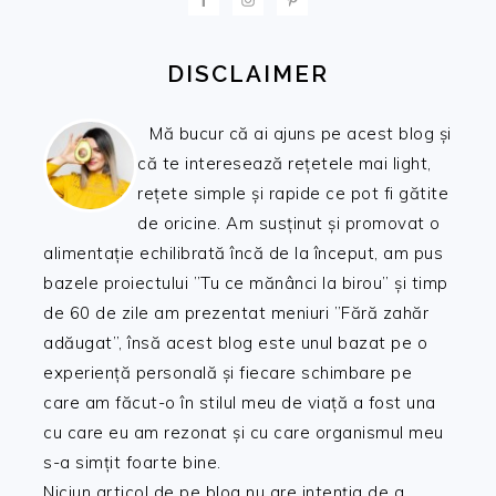
DISCLAIMER
Mă bucur că ai ajuns pe acest blog și
că te interesează rețetele mai light,
rețete simple și rapide ce pot fi gătite
de oricine. Am susținut și promovat o
alimentație echilibrată încă de la început, am pus
bazele proiectului ”Tu ce mănânci la birou” și timp
de 60 de zile am prezentat meniuri ”Fără zahăr
adăugat”, însă acest blog este unul bazat pe o
experiență personală și fiecare schimbare pe
care am făcut-o în stilul meu de viață a fost una
cu care eu am rezonat și cu care organismul meu
s-a simțit foarte bine.
Niciun articol de pe blog nu are intenția de a