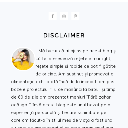
FOOTER
DISCLAIMER
Mă bucur că ai ajuns pe acest blog și
că te interesează rețetele mai light,
rețete simple și rapide ce pot fi gătite
de oricine. Am susținut și promovat o
alimentație echilibrată încă de la început, am pus
bazele proiectului ”Tu ce mănânci la birou” și timp
de 60 de zile am prezentat meniuri ”Fără zahăr
adăugat”, însă acest blog este unul bazat pe o
experiență personală și fiecare schimbare pe
care am făcut-o în stilul meu de viață a fost una
cu care eu am rezonat și cu care organismul meu