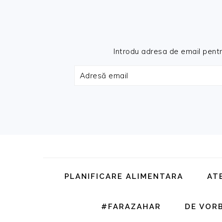
Introdu adresa de email pentru 
Adresă
email
Skip
Skip
Skip
Skip
to
to
to
to
primary
main
primary
footer
PLANIFICARE ALIMENTARA
AT
navigation
content
sidebar
#FARAZAHAR
DE VOR