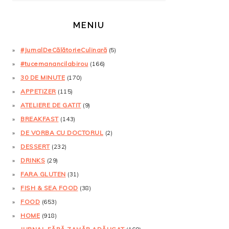
MENIU
#JurnalDeCălătorieCulinară
(5)
#tucemanancilabirou
(166)
30 DE MINUTE
(170)
APPETIZER
(115)
ATELIERE DE GATIT
(9)
BREAKFAST
(143)
DE VORBA CU DOCTORUL
(2)
DESSERT
(232)
DRINKS
(29)
FARA GLUTEN
(31)
FISH & SEA FOOD
(38)
FOOD
(653)
HOME
(918)