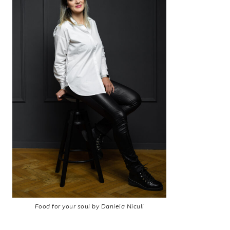
Food for your soul by Daniela Niculi