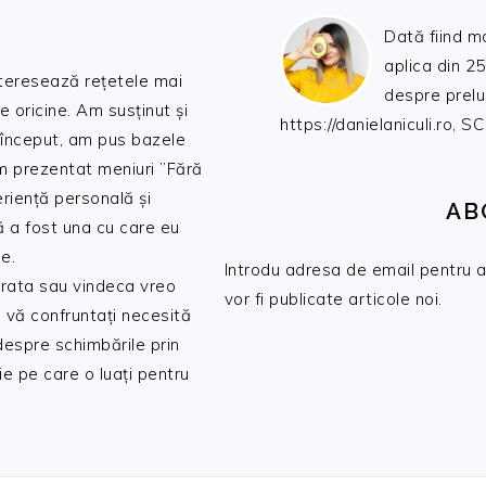
Dată fiind m
aplica din 25
nteresează rețetele mai
despre prelu
de oricine. Am susținut și
https://danielaniculi.ro
 început, am pus bazele
am prezentat meniuri ”Fără
riență personală și
AB
ă a fost una cu care eu
e.
Introdu adresa de email pentru a 
 trata sau vindeca vreo
vor fi publicate articole noi.
 vă confruntați necesită
 despre schimbările prin
e pe care o luați pentru