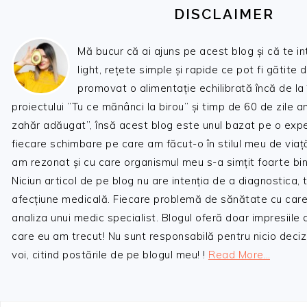
DISCLAIMER
Mă bucur că ai ajuns pe acest blog și că te i
light, rețete simple și rapide ce pot fi gătite 
promovat o alimentație echilibrată încă de la
proiectului ”Tu ce mănânci la birou” și timp de 60 de zile 
zahăr adăugat”, însă acest blog este unul bazat pe o expe
fiecare schimbare pe care am făcut-o în stilul meu de viaț
am rezonat și cu care organismul meu s-a simțit foarte bin
Niciun articol de pe blog nu are intenția de a diagnostica,
afecțiune medicală. Fiecare problemă de sănătate cu care
analiza unui medic specialist. Blogul oferă doar impresiile
care eu am trecut! Nu sunt responsabilă pentru nicio decizi
voi, citind postările de pe blogul meu! !
Read More…