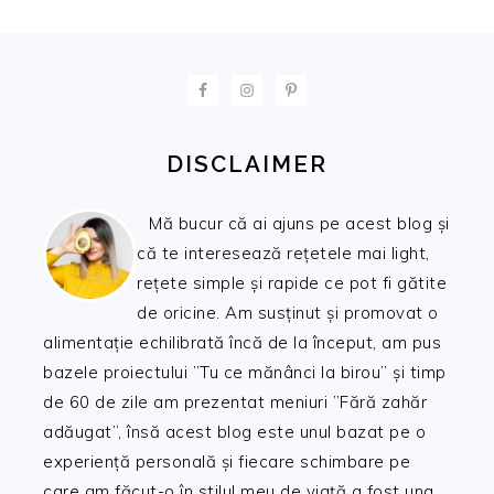
FOOTER
DISCLAIMER
Mă bucur că ai ajuns pe acest blog și
că te interesează rețetele mai light,
rețete simple și rapide ce pot fi gătite
de oricine. Am susținut și promovat o
alimentație echilibrată încă de la început, am pus
bazele proiectului ”Tu ce mănânci la birou” și timp
de 60 de zile am prezentat meniuri ”Fără zahăr
adăugat”, însă acest blog este unul bazat pe o
experiență personală și fiecare schimbare pe
care am făcut-o în stilul meu de viață a fost una