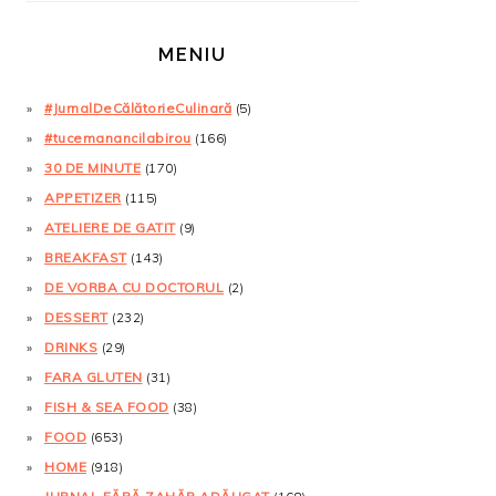
MENIU
#JurnalDeCălătorieCulinară
(5)
#tucemanancilabirou
(166)
30 DE MINUTE
(170)
APPETIZER
(115)
ATELIERE DE GATIT
(9)
BREAKFAST
(143)
DE VORBA CU DOCTORUL
(2)
DESSERT
(232)
DRINKS
(29)
FARA GLUTEN
(31)
FISH & SEA FOOD
(38)
FOOD
(653)
HOME
(918)