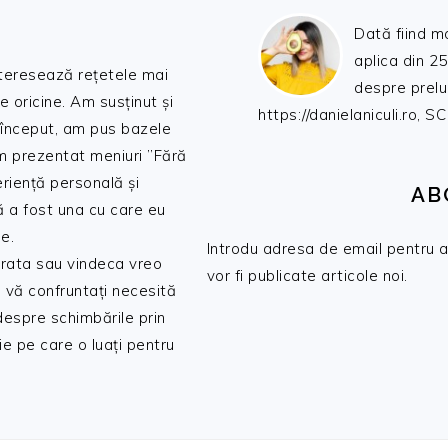
Dată fiind m
aplica din 25
nteresează rețetele mai
despre prelu
de oricine. Am susținut și
https://danielaniculi.ro
 început, am pus bazele
am prezentat meniuri ”Fără
riență personală și
AB
ă a fost una cu care eu
e.
Introdu adresa de email pentru a 
 trata sau vindeca vreo
vor fi publicate articole noi.
 vă confruntați necesită
 despre schimbările prin
e pe care o luați pentru