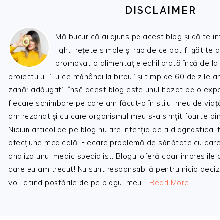
DISCLAIMER
Mă bucur că ai ajuns pe acest blog și că te i
light, rețete simple și rapide ce pot fi gătite 
promovat o alimentație echilibrată încă de la
proiectului ”Tu ce mănânci la birou” și timp de 60 de zile 
zahăr adăugat”, însă acest blog este unul bazat pe o expe
fiecare schimbare pe care am făcut-o în stilul meu de viaț
am rezonat și cu care organismul meu s-a simțit foarte bin
Niciun articol de pe blog nu are intenția de a diagnostica,
afecțiune medicală. Fiecare problemă de sănătate cu care
analiza unui medic specialist. Blogul oferă doar impresiile
care eu am trecut! Nu sunt responsabilă pentru nicio decizi
voi, citind postările de pe blogul meu! !
Read More…