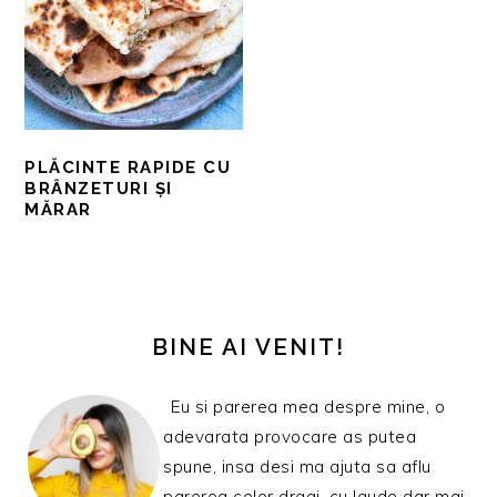
PLĂCINTE RAPIDE CU
BRÂNZETURI ȘI
MĂRAR
BARA
PRINCIPALĂ
BINE AI VENIT!
Eu si parerea mea despre mine, o
adevarata provocare as putea
spune, insa desi ma ajuta sa aflu
parerea celor dragi, cu laude dar mai