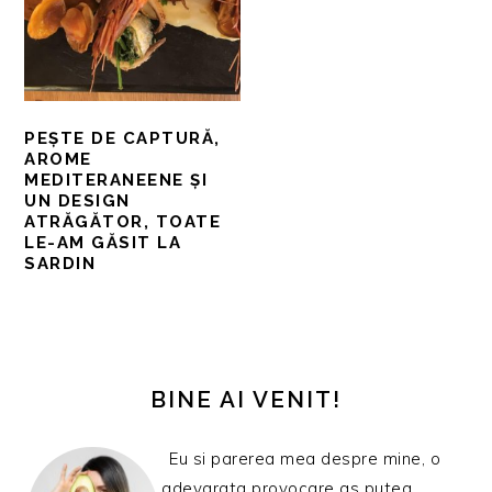
PEȘTE DE CAPTURĂ,
AROME
MEDITERANEENE ȘI
UN DESIGN
ATRĂGĂTOR, TOATE
LE-AM GĂSIT LA
SARDIN
BARA
PRINCIPALĂ
BINE AI VENIT!
Eu si parerea mea despre mine, o
adevarata provocare as putea