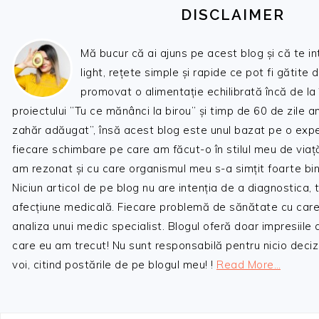
DISCLAIMER
Mă bucur că ai ajuns pe acest blog și că te i
light, rețete simple și rapide ce pot fi gătite 
promovat o alimentație echilibrată încă de la
proiectului ”Tu ce mănânci la birou” și timp de 60 de zile 
zahăr adăugat”, însă acest blog este unul bazat pe o expe
fiecare schimbare pe care am făcut-o în stilul meu de viaț
am rezonat și cu care organismul meu s-a simțit foarte bin
Niciun articol de pe blog nu are intenția de a diagnostica,
afecțiune medicală. Fiecare problemă de sănătate cu care
analiza unui medic specialist. Blogul oferă doar impresiile
care eu am trecut! Nu sunt responsabilă pentru nicio decizi
voi, citind postările de pe blogul meu! !
Read More…