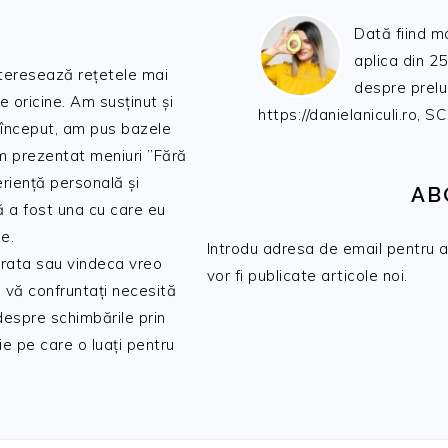
Dată fiind m
aplica din 25
nteresează rețetele mai
despre prelu
de oricine. Am susținut și
https://danielaniculi.ro
 început, am pus bazele
am prezentat meniuri ”Fără
riență personală și
AB
ă a fost una cu care eu
e.
Introdu adresa de email pentru a 
 trata sau vindeca vreo
vor fi publicate articole noi.
 vă confruntați necesită
 despre schimbările prin
e pe care o luați pentru