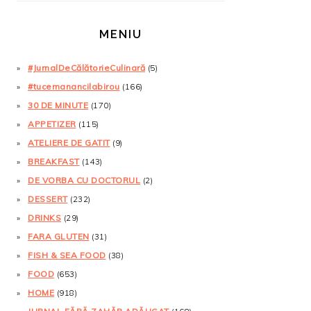
MENIU
#JurnalDeCălătorieCulinară
(5)
#tucemanancilabirou
(166)
30 DE MINUTE
(170)
APPETIZER
(115)
ATELIERE DE GATIT
(9)
BREAKFAST
(143)
DE VORBA CU DOCTORUL
(2)
DESSERT
(232)
DRINKS
(29)
FARA GLUTEN
(31)
FISH & SEA FOOD
(38)
FOOD
(653)
HOME
(918)