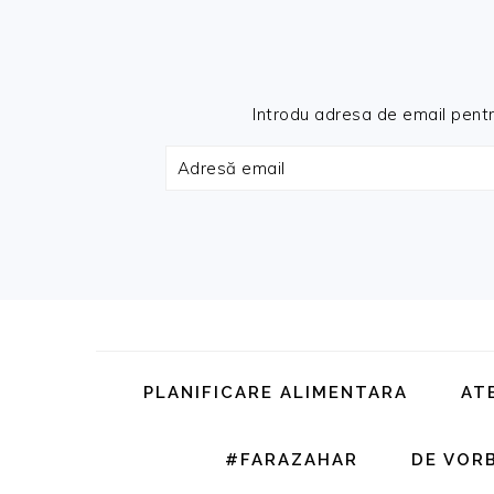
Introdu adresa de email pentru 
Adresă
email
Skip
Skip
Skip
Skip
to
to
to
to
primary
main
primary
footer
PLANIFICARE ALIMENTARA
AT
navigation
content
sidebar
#FARAZAHAR
DE VOR