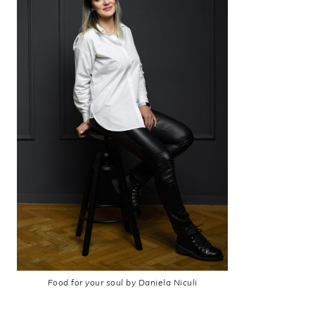
Food for your soul by Daniela Niculi