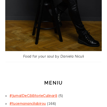
Food for your soul by Daniela Niculi
MENIU
#JurnalDeCălătorieCulinară
(5)
#tucemanancilabirou
(166)