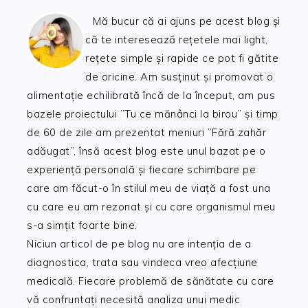
Mă bucur că ai ajuns pe acest blog și
că te interesează rețetele mai light,
rețete simple și rapide ce pot fi gătite
de oricine. Am susținut și promovat o
alimentație echilibrată încă de la început, am pus
bazele proiectului ”Tu ce mănânci la birou” și timp
de 60 de zile am prezentat meniuri ”Fără zahăr
adăugat”, însă acest blog este unul bazat pe o
experiență personală și fiecare schimbare pe
care am făcut-o în stilul meu de viață a fost una
cu care eu am rezonat și cu care organismul meu
s-a simțit foarte bine.
Niciun articol de pe blog nu are intenția de a
diagnostica, trata sau vindeca vreo afecțiune
medicală. Fiecare problemă de sănătate cu care
vă confruntați necesită analiza unui medic