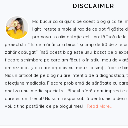
DISCLAIMER
Mă bucur că ai ajuns pe acest blog și că te i
light, rețete simple și rapide ce pot fi gătite 
promovat o alimentație echilibrată încă de la
proiectului ”Tu ce mănânci la birou” și timp de 60 de zile 
zahăr adăugat”, însă acest blog este unul bazat pe o expe
fiecare schimbare pe care am făcut-o în stilul meu de viaț
am rezonat și cu care organismul meu s-a simțit foarte bin
Niciun articol de pe blog nu are intenția de a diagnostica,
afecțiune medicală. Fiecare problemă de sănătate cu care
analiza unui medic specialist. Blogul oferă doar impresiile
care eu am trecut! Nu sunt responsabilă pentru nicio decizi
voi, citind postările de pe blogul meu! !
Read More…