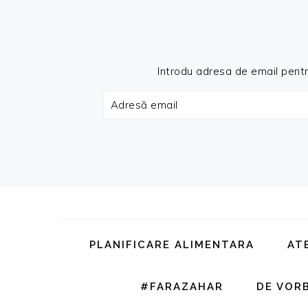
Introdu adresa de email pentru 
Adresă
email
Skip
Skip
Skip
Skip
to
to
to
to
primary
main
primary
footer
PLANIFICARE ALIMENTARA
AT
navigation
content
sidebar
#FARAZAHAR
DE VOR