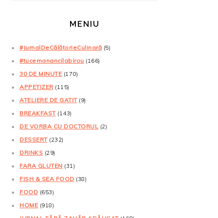
MENIU
#JurnalDeCălătorieCulinară
(5)
#tucemanancilabirou
(166)
30 DE MINUTE
(170)
APPETIZER
(115)
ATELIERE DE GATIT
(9)
BREAKFAST
(143)
DE VORBA CU DOCTORUL
(2)
DESSERT
(232)
DRINKS
(29)
FARA GLUTEN
(31)
FISH & SEA FOOD
(38)
FOOD
(653)
HOME
(918)