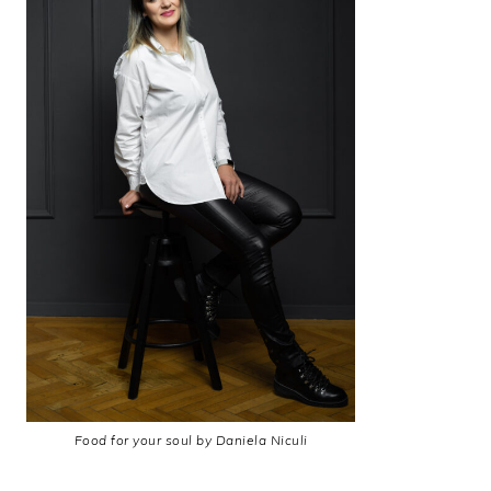
Food for your soul by Daniela Niculi