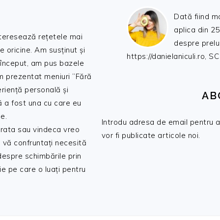
Dată fiind m
aplica din 25
nteresează rețetele mai
despre prelu
de oricine. Am susținut și
https://danielaniculi.ro
 început, am pus bazele
am prezentat meniuri ”Fără
riență personală și
AB
ă a fost una cu care eu
e.
Introdu adresa de email pentru a 
 trata sau vindeca vreo
vor fi publicate articole noi.
 vă confruntați necesită
 despre schimbările prin
e pe care o luați pentru