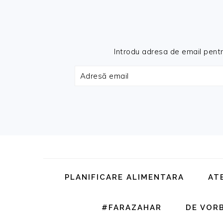
Introdu adresa de email pentru 
Adresă
email
Skip
Skip
Skip
Skip
to
to
to
to
primary
main
primary
footer
PLANIFICARE ALIMENTARA
AT
navigation
content
sidebar
#FARAZAHAR
DE VOR