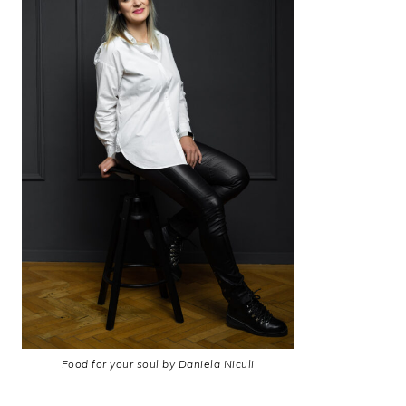
Food for your soul by Daniela Niculi