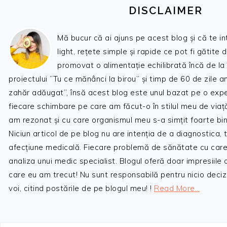
DISCLAIMER
Mă bucur că ai ajuns pe acest blog și că te i
light, rețete simple și rapide ce pot fi gătite 
promovat o alimentație echilibrată încă de la
proiectului ”Tu ce mănânci la birou” și timp de 60 de zile 
zahăr adăugat”, însă acest blog este unul bazat pe o expe
fiecare schimbare pe care am făcut-o în stilul meu de viaț
am rezonat și cu care organismul meu s-a simțit foarte bin
Niciun articol de pe blog nu are intenția de a diagnostica,
afecțiune medicală. Fiecare problemă de sănătate cu care
analiza unui medic specialist. Blogul oferă doar impresiile
care eu am trecut! Nu sunt responsabilă pentru nicio decizi
voi, citind postările de pe blogul meu! !
Read More…