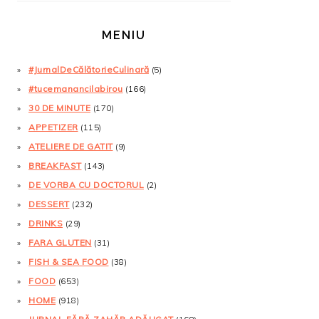
MENIU
#JurnalDeCălătorieCulinară
(5)
#tucemanancilabirou
(166)
30 DE MINUTE
(170)
APPETIZER
(115)
ATELIERE DE GATIT
(9)
BREAKFAST
(143)
DE VORBA CU DOCTORUL
(2)
DESSERT
(232)
DRINKS
(29)
FARA GLUTEN
(31)
FISH & SEA FOOD
(38)
FOOD
(653)
HOME
(918)