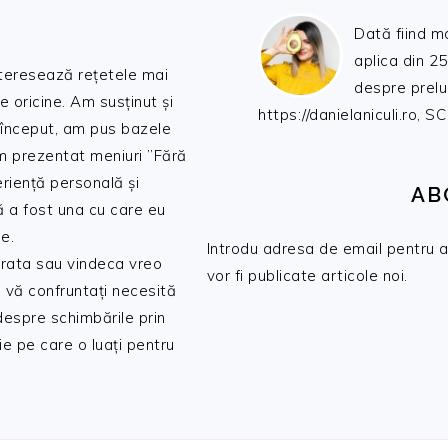
Dată fiind m
aplica din 25
nteresează rețetele mai
despre prelu
de oricine. Am susținut și
https://danielaniculi.ro
 început, am pus bazele
am prezentat meniuri ”Fără
riență personală și
AB
ă a fost una cu care eu
e.
Introdu adresa de email pentru a 
 trata sau vindeca vreo
vor fi publicate articole noi.
 vă confruntați necesită
 despre schimbările prin
e pe care o luați pentru