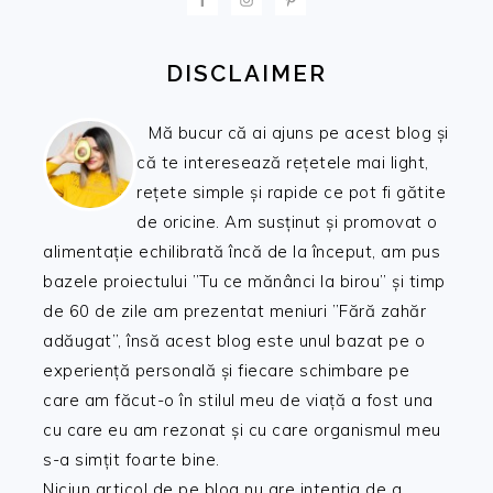
DISCLAIMER
Mă bucur că ai ajuns pe acest blog și
că te interesează rețetele mai light,
rețete simple și rapide ce pot fi gătite
de oricine. Am susținut și promovat o
alimentație echilibrată încă de la început, am pus
bazele proiectului ”Tu ce mănânci la birou” și timp
de 60 de zile am prezentat meniuri ”Fără zahăr
adăugat”, însă acest blog este unul bazat pe o
experiență personală și fiecare schimbare pe
care am făcut-o în stilul meu de viață a fost una
cu care eu am rezonat și cu care organismul meu
s-a simțit foarte bine.
Niciun articol de pe blog nu are intenția de a