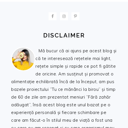
FOOTER
DISCLAIMER
Mă bucur că ai ajuns pe acest blog și
că te interesează rețetele mai light,
rețete simple și rapide ce pot fi gătite
de oricine. Am susținut și promovat o
alimentație echilibrată încă de la început, am pus
bazele proiectului ”Tu ce mănânci la birou” și timp
de 60 de zile am prezentat meniuri ”Fără zahăr
adăugat”, însă acest blog este unul bazat pe o
experiență personală și fiecare schimbare pe
care am făcut-o în stilul meu de viață a fost una
cu care eu am rezonat și cu care organismul meu