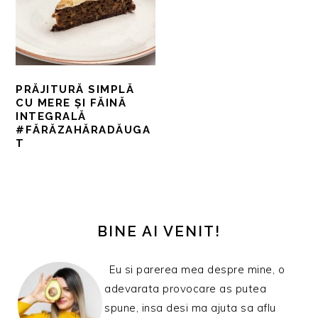
PRĂJITURĂ SIMPLĂ
CU MERE ȘI FĂINĂ
INTEGRALĂ
#FĂRĂZAHĂRADĂUGA
T
BARA
PRINCIPALĂ
BINE AI VENIT!
Eu si parerea mea despre mine, o
adevarata provocare as putea
spune, insa desi ma ajuta sa aflu