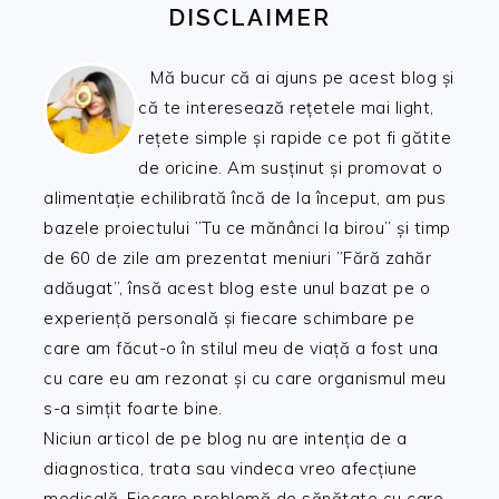
DISCLAIMER
Mă bucur că ai ajuns pe acest blog și
că te interesează rețetele mai light,
rețete simple și rapide ce pot fi gătite
de oricine. Am susținut și promovat o
alimentație echilibrată încă de la început, am pus
bazele proiectului ”Tu ce mănânci la birou” și timp
de 60 de zile am prezentat meniuri ”Fără zahăr
adăugat”, însă acest blog este unul bazat pe o
experiență personală și fiecare schimbare pe
care am făcut-o în stilul meu de viață a fost una
cu care eu am rezonat și cu care organismul meu
s-a simțit foarte bine.
Niciun articol de pe blog nu are intenția de a
diagnostica, trata sau vindeca vreo afecțiune
medicală. Fiecare problemă de sănătate cu care