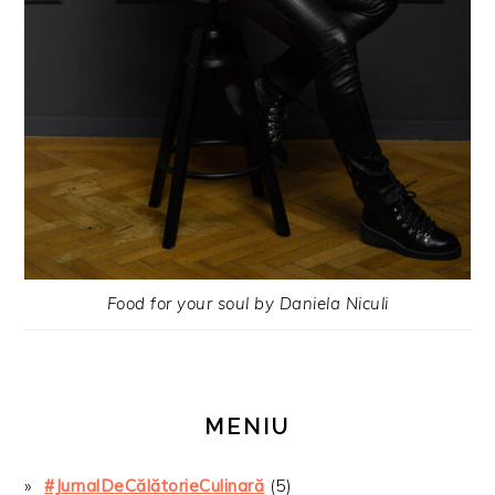
Food for your soul by Daniela Niculi
MENIU
#JurnalDeCălătorieCulinară
(5)