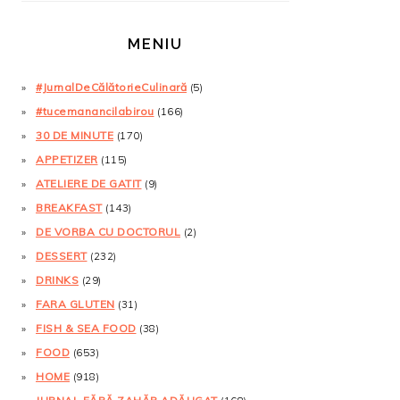
MENIU
#JurnalDeCălătorieCulinară
(5)
#tucemanancilabirou
(166)
30 DE MINUTE
(170)
APPETIZER
(115)
ATELIERE DE GATIT
(9)
BREAKFAST
(143)
DE VORBA CU DOCTORUL
(2)
DESSERT
(232)
DRINKS
(29)
FARA GLUTEN
(31)
FISH & SEA FOOD
(38)
FOOD
(653)
HOME
(918)