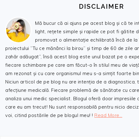
DISCLAIMER
Mă bucur că ai ajuns pe acest blog și că te i
light, rețete simple și rapide ce pot fi gătite 
promovat o alimentație echilibrată încă de la
proiectului ”Tu ce mănânci la birou” și timp de 60 de zile 
zahăr adăugat”, însă acest blog este unul bazat pe o expe
fiecare schimbare pe care am făcut-o în stilul meu de viaț
am rezonat și cu care organismul meu s-a simțit foarte bin
Niciun articol de pe blog nu are intenția de a diagnostica,
afecțiune medicală. Fiecare problemă de sănătate cu care
analiza unui medic specialist. Blogul oferă doar impresiile
care eu am trecut! Nu sunt responsabilă pentru nicio decizi
voi, citind postările de pe blogul meu! !
Read More…