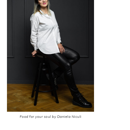
Food for your soul by Daniela Niculi