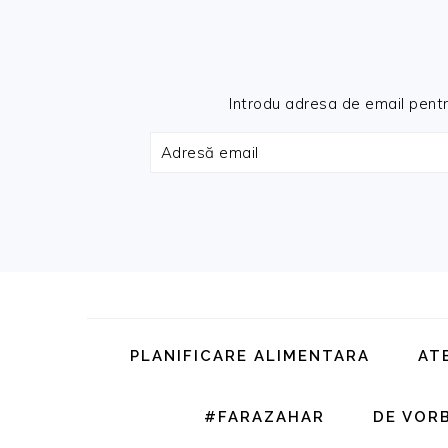
Introdu adresa de email pentru 
Adresă
email
Skip
Skip
Skip
Skip
to
to
to
to
primary
main
primary
footer
PLANIFICARE ALIMENTARA
AT
navigation
content
sidebar
#FARAZAHAR
DE VOR