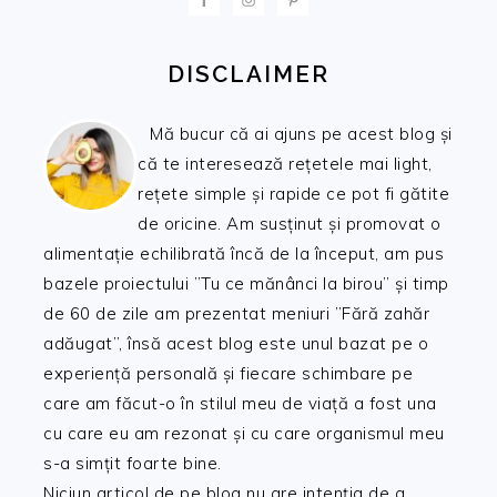
DISCLAIMER
Mă bucur că ai ajuns pe acest blog și
că te interesează rețetele mai light,
rețete simple și rapide ce pot fi gătite
de oricine. Am susținut și promovat o
alimentație echilibrată încă de la început, am pus
bazele proiectului ”Tu ce mănânci la birou” și timp
de 60 de zile am prezentat meniuri ”Fără zahăr
adăugat”, însă acest blog este unul bazat pe o
experiență personală și fiecare schimbare pe
care am făcut-o în stilul meu de viață a fost una
cu care eu am rezonat și cu care organismul meu
s-a simțit foarte bine.
Niciun articol de pe blog nu are intenția de a