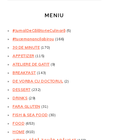
MENIU
#JurnalDeCălătorieCulinară
(5)
#tucemanancilabirou
(166)
30 DE MINUTE
(170)
APPETIZER
(115)
ATELIERE DE GATIT
(9)
BREAKFAST
(143)
DE VORBA CU DOCTORUL
(2)
DESSERT
(232)
DRINKS
(29)
FARA GLUTEN
(31)
FISH & SEA FOOD
(38)
FOOD
(653)
HOME
(918)