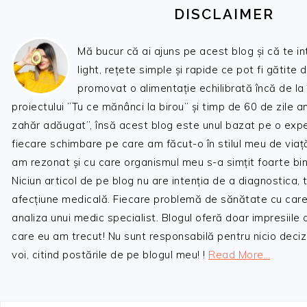
DISCLAIMER
Mă bucur că ai ajuns pe acest blog și că te i
light, rețete simple și rapide ce pot fi gătite 
promovat o alimentație echilibrată încă de la
proiectului ”Tu ce mănânci la birou” și timp de 60 de zile 
zahăr adăugat”, însă acest blog este unul bazat pe o expe
fiecare schimbare pe care am făcut-o în stilul meu de viaț
am rezonat și cu care organismul meu s-a simțit foarte bin
Niciun articol de pe blog nu are intenția de a diagnostica,
afecțiune medicală. Fiecare problemă de sănătate cu care
analiza unui medic specialist. Blogul oferă doar impresiile
care eu am trecut! Nu sunt responsabilă pentru nicio decizi
voi, citind postările de pe blogul meu! !
Read More…