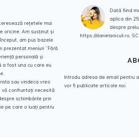
Dată fiind m
aplica din 25
nteresează rețetele mai
despre prelu
de oricine. Am susținut și
https://danielaniculi.ro
 început, am pus bazele
am prezentat meniuri ”Fără
riență personală și
AB
ă a fost una cu care eu
e.
Introdu adresa de email pentru a 
 trata sau vindeca vreo
vor fi publicate articole noi.
 vă confruntați necesită
 despre schimbările prin
e pe care o luați pentru