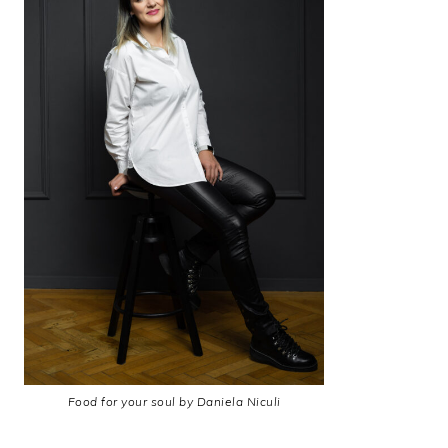
Food for your soul by Daniela Niculi