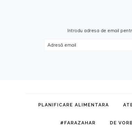
Introdu adresa de email pentru 
Adresă
email
Skip
Skip
Skip
Skip
to
to
to
to
primary
main
primary
footer
PLANIFICARE ALIMENTARA
AT
navigation
content
sidebar
#FARAZAHAR
DE VOR