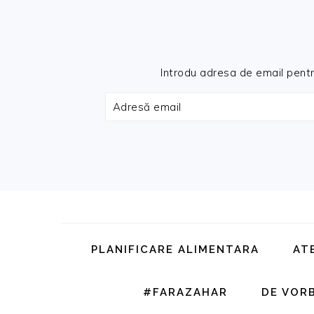
Introdu adresa de email pentru 
Adresă
email
Skip
Skip
Skip
Skip
to
to
to
to
primary
main
primary
footer
PLANIFICARE ALIMENTARA
AT
navigation
content
sidebar
#FARAZAHAR
DE VOR