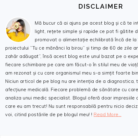
DISCLAIMER
Mă bucur că ai ajuns pe acest blog și că te i
light, rețete simple și rapide ce pot fi gătite 
promovat o alimentație echilibrată încă de la
proiectului ”Tu ce mănânci la birou” și timp de 60 de zile 
zahăr adăugat”, însă acest blog este unul bazat pe o expe
fiecare schimbare pe care am făcut-o în stilul meu de viaț
am rezonat și cu care organismul meu s-a simțit foarte bin
Niciun articol de pe blog nu are intenția de a diagnostica,
afecțiune medicală. Fiecare problemă de sănătate cu care
analiza unui medic specialist. Blogul oferă doar impresiile
care eu am trecut! Nu sunt responsabilă pentru nicio decizi
voi, citind postările de pe blogul meu! !
Read More…