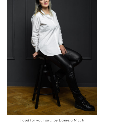
Food for your soul by Daniela Niculi