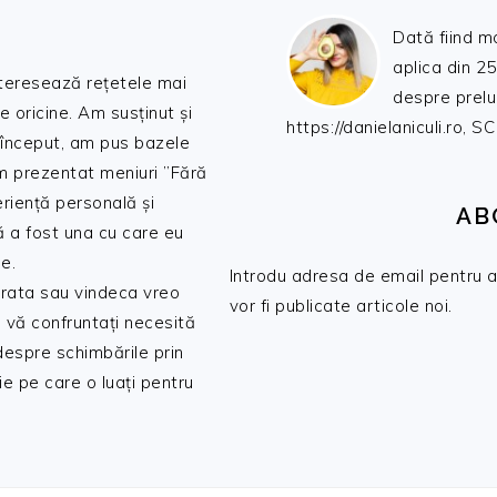
Dată fiind m
aplica din 25
nteresează rețetele mai
despre prelu
de oricine. Am susținut și
https://danielaniculi.ro
 început, am pus bazele
am prezentat meniuri ”Fără
riență personală și
AB
ă a fost una cu care eu
e.
Introdu adresa de email pentru a 
 trata sau vindeca vreo
vor fi publicate articole noi.
 vă confruntați necesită
 despre schimbările prin
e pe care o luați pentru