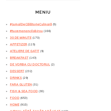
MENIU
#JurnalDeCălătorieCulinară
(5)
#tucemanancilabirou
(166)
30 DE MINUTE
(170)
APPETIZER
(115)
ATELIERE DE GATIT
(9)
BREAKFAST
(143)
DE VORBA CU DOCTORUL
(2)
DESSERT
(232)
DRINKS
(29)
FARA GLUTEN
(31)
FISH & SEA FOOD
(38)
FOOD
(653)
HOME
(918)