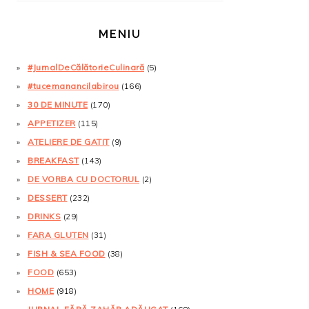
MENIU
#JurnalDeCălătorieCulinară
(5)
#tucemanancilabirou
(166)
30 DE MINUTE
(170)
APPETIZER
(115)
ATELIERE DE GATIT
(9)
BREAKFAST
(143)
DE VORBA CU DOCTORUL
(2)
DESSERT
(232)
DRINKS
(29)
FARA GLUTEN
(31)
FISH & SEA FOOD
(38)
FOOD
(653)
HOME
(918)