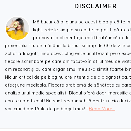
DISCLAIMER
Mă bucur că ai ajuns pe acest blog și că te i
light, rețete simple și rapide ce pot fi gătite 
promovat o alimentație echilibrată încă de la
proiectului ”Tu ce mănânci la birou” și timp de 60 de zile 
zahăr adăugat”, însă acest blog este unul bazat pe o expe
fiecare schimbare pe care am făcut-o în stilul meu de viaț
am rezonat și cu care organismul meu s-a simțit foarte bin
Niciun articol de pe blog nu are intenția de a diagnostica,
afecțiune medicală. Fiecare problemă de sănătate cu care
analiza unui medic specialist. Blogul oferă doar impresiile
care eu am trecut! Nu sunt responsabilă pentru nicio decizi
voi, citind postările de pe blogul meu! !
Read More…