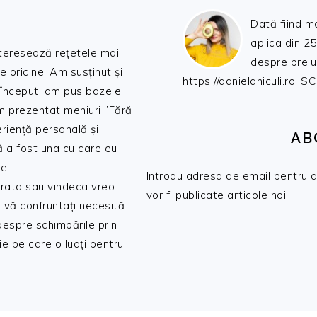
Dată fiind m
aplica din 25
nteresează rețetele mai
despre prelu
de oricine. Am susținut și
https://danielaniculi.ro
 început, am pus bazele
am prezentat meniuri ”Fără
riență personală și
AB
ă a fost una cu care eu
e.
Introdu adresa de email pentru a 
 trata sau vindeca vreo
vor fi publicate articole noi.
 vă confruntați necesită
 despre schimbările prin
e pe care o luați pentru