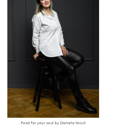
Food for your soul by Daniela Niculi