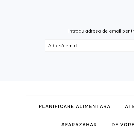
Introdu adresa de email pentru 
Adresă
email
Skip
Skip
Skip
Skip
to
to
to
to
primary
main
primary
footer
PLANIFICARE ALIMENTARA
AT
navigation
content
sidebar
#FARAZAHAR
DE VOR