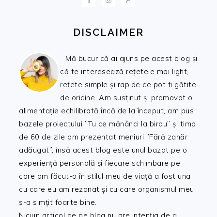
DISCLAIMER
Mă bucur că ai ajuns pe acest blog și
că te interesează rețetele mai light,
rețete simple și rapide ce pot fi gătite
de oricine. Am susținut și promovat o
alimentație echilibrată încă de la început, am pus
bazele proiectului ”Tu ce mănânci la birou” și timp
de 60 de zile am prezentat meniuri ”Fără zahăr
adăugat”, însă acest blog este unul bazat pe o
experiență personală și fiecare schimbare pe
care am făcut-o în stilul meu de viață a fost una
cu care eu am rezonat și cu care organismul meu
s-a simțit foarte bine.
Niciun articol de pe blog nu are intenția de a