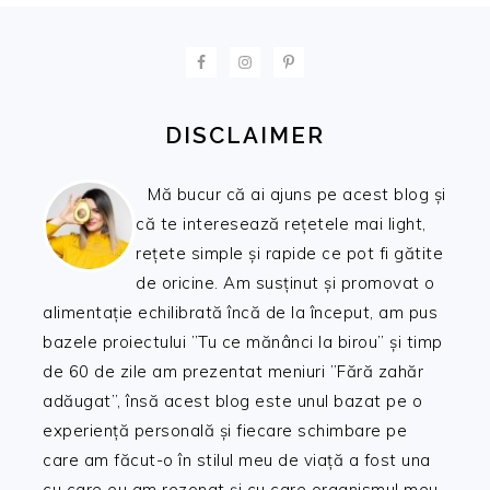
FOOTER
DISCLAIMER
Mă bucur că ai ajuns pe acest blog și
că te interesează rețetele mai light,
rețete simple și rapide ce pot fi gătite
de oricine. Am susținut și promovat o
alimentație echilibrată încă de la început, am pus
bazele proiectului ”Tu ce mănânci la birou” și timp
de 60 de zile am prezentat meniuri ”Fără zahăr
adăugat”, însă acest blog este unul bazat pe o
experiență personală și fiecare schimbare pe
care am făcut-o în stilul meu de viață a fost una
cu care eu am rezonat și cu care organismul meu