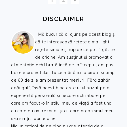
DISCLAIMER
Mă bucur că ai ajuns pe acest blog și
că te interesează rețetele mai light,
rețete simple și rapide ce pot fi gătite
de oricine. Am susținut și promovat o
alimentație echilibrată încă de la început, am pus
bazele proiectului ”Tu ce mănânci la birou” și timp
de 60 de zile am prezentat meniuri ”Fără zahăr
adăugat”, însă acest blog este unul bazat pe o
experiență personală și fiecare schimbare pe
care am făcut-o în stilul meu de viață a fost una
cu care eu am rezonat și cu care organismul meu
s-a simțit foarte bine.
Niciun articol de pe blog nu are intenția de a