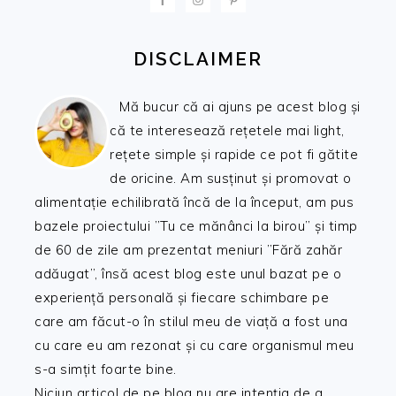
DISCLAIMER
Mă bucur că ai ajuns pe acest blog și
că te interesează rețetele mai light,
rețete simple și rapide ce pot fi gătite
de oricine. Am susținut și promovat o
alimentație echilibrată încă de la început, am pus
bazele proiectului ”Tu ce mănânci la birou” și timp
de 60 de zile am prezentat meniuri ”Fără zahăr
adăugat”, însă acest blog este unul bazat pe o
experiență personală și fiecare schimbare pe
care am făcut-o în stilul meu de viață a fost una
cu care eu am rezonat și cu care organismul meu
s-a simțit foarte bine.
Niciun articol de pe blog nu are intenția de a