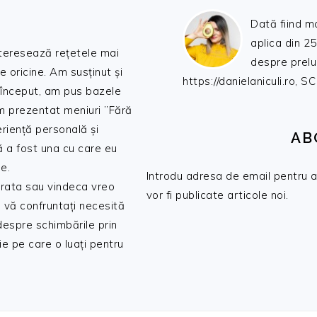
Dată fiind m
aplica din 25
nteresează rețetele mai
despre prelu
de oricine. Am susținut și
https://danielaniculi.ro
 început, am pus bazele
am prezentat meniuri ”Fără
riență personală și
AB
ă a fost una cu care eu
e.
Introdu adresa de email pentru a 
 trata sau vindeca vreo
vor fi publicate articole noi.
 vă confruntați necesită
 despre schimbările prin
e pe care o luați pentru