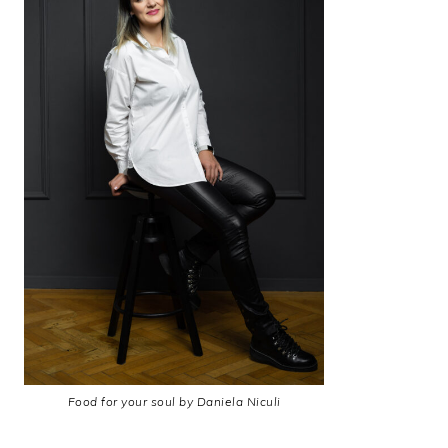
Food for your soul by Daniela Niculi