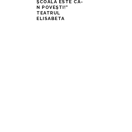
ȘCOALĂ ESTE CA-
N POVEȘTI!”
TEATRUL
ELISABETA