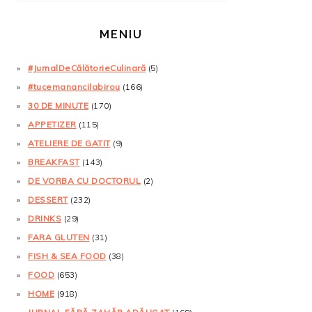
MENIU
#JurnalDeCălătorieCulinară
(5)
#tucemanancilabirou
(166)
30 DE MINUTE
(170)
APPETIZER
(115)
ATELIERE DE GATIT
(9)
BREAKFAST
(143)
DE VORBA CU DOCTORUL
(2)
DESSERT
(232)
DRINKS
(29)
FARA GLUTEN
(31)
FISH & SEA FOOD
(38)
FOOD
(653)
HOME
(918)