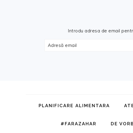
Introdu adresa de email pentru 
Adresă
email
Skip
Skip
Skip
Skip
to
to
to
to
primary
main
primary
footer
PLANIFICARE ALIMENTARA
AT
navigation
content
sidebar
#FARAZAHAR
DE VOR