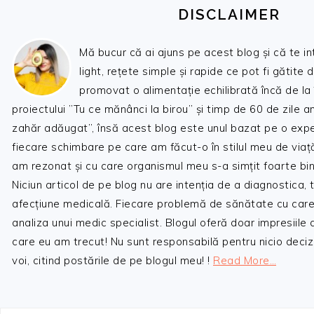
DISCLAIMER
Mă bucur că ai ajuns pe acest blog și că te i
light, rețete simple și rapide ce pot fi gătite 
promovat o alimentație echilibrată încă de la
proiectului ”Tu ce mănânci la birou” și timp de 60 de zile 
zahăr adăugat”, însă acest blog este unul bazat pe o expe
fiecare schimbare pe care am făcut-o în stilul meu de viaț
am rezonat și cu care organismul meu s-a simțit foarte bin
Niciun articol de pe blog nu are intenția de a diagnostica,
afecțiune medicală. Fiecare problemă de sănătate cu care
analiza unui medic specialist. Blogul oferă doar impresiile
care eu am trecut! Nu sunt responsabilă pentru nicio decizi
voi, citind postările de pe blogul meu! !
Read More…