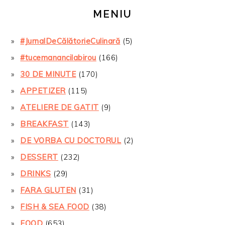
MENIU
#JurnalDeCălătorieCulinară
(5)
#tucemanancilabirou
(166)
30 DE MINUTE
(170)
APPETIZER
(115)
ATELIERE DE GATIT
(9)
BREAKFAST
(143)
DE VORBA CU DOCTORUL
(2)
DESSERT
(232)
DRINKS
(29)
FARA GLUTEN
(31)
FISH & SEA FOOD
(38)
FOOD
(653)