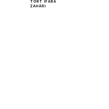
TORT (FĂRĂ
ZAHĂR)