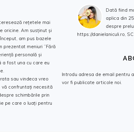
Dată fiind m
aplica din 25
nteresează rețetele mai
despre prelu
de oricine. Am susținut și
https://danielaniculi.ro
 început, am pus bazele
am prezentat meniuri ”Fără
riență personală și
AB
ă a fost una cu care eu
e.
Introdu adresa de email pentru a 
 trata sau vindeca vreo
vor fi publicate articole noi.
 vă confruntați necesită
 despre schimbările prin
e pe care o luați pentru