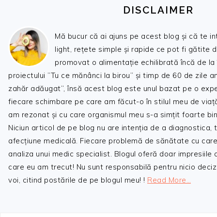
DISCLAIMER
Mă bucur că ai ajuns pe acest blog și că te i
light, rețete simple și rapide ce pot fi gătite 
promovat o alimentație echilibrată încă de la
proiectului ”Tu ce mănânci la birou” și timp de 60 de zile 
zahăr adăugat”, însă acest blog este unul bazat pe o expe
fiecare schimbare pe care am făcut-o în stilul meu de viaț
am rezonat și cu care organismul meu s-a simțit foarte bin
Niciun articol de pe blog nu are intenția de a diagnostica,
afecțiune medicală. Fiecare problemă de sănătate cu care
analiza unui medic specialist. Blogul oferă doar impresiile
care eu am trecut! Nu sunt responsabilă pentru nicio decizi
voi, citind postările de pe blogul meu! !
Read More…