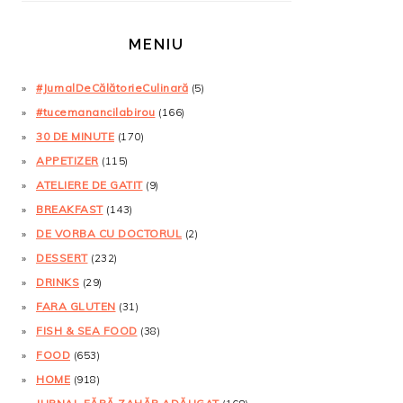
MENIU
#JurnalDeCălătorieCulinară
(5)
#tucemanancilabirou
(166)
30 DE MINUTE
(170)
APPETIZER
(115)
ATELIERE DE GATIT
(9)
BREAKFAST
(143)
DE VORBA CU DOCTORUL
(2)
DESSERT
(232)
DRINKS
(29)
FARA GLUTEN
(31)
FISH & SEA FOOD
(38)
FOOD
(653)
HOME
(918)