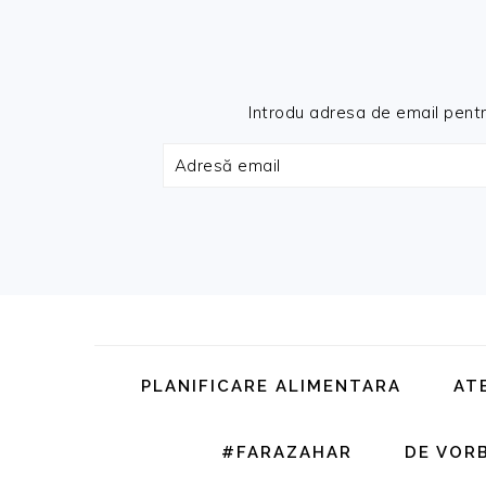
Introdu adresa de email pentru 
Adresă
email
Skip
Skip
Skip
Skip
to
to
to
to
primary
main
primary
footer
PLANIFICARE ALIMENTARA
AT
navigation
content
sidebar
#FARAZAHAR
DE VOR