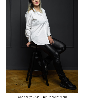
Food for your soul by Daniela Niculi