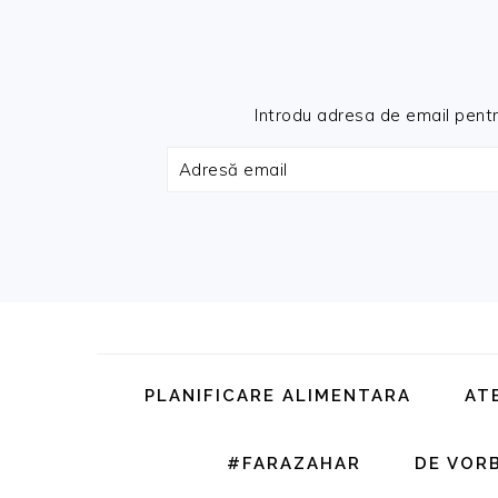
Introdu adresa de email pentru 
Adresă
email
Skip
Skip
Skip
Skip
to
to
to
to
primary
main
primary
footer
PLANIFICARE ALIMENTARA
AT
navigation
content
sidebar
#FARAZAHAR
DE VOR