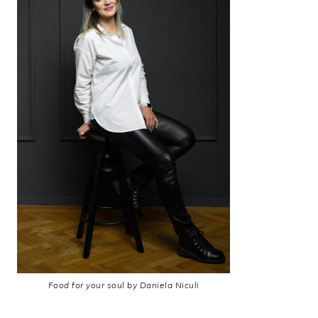
Food for your soul by Daniela Niculi