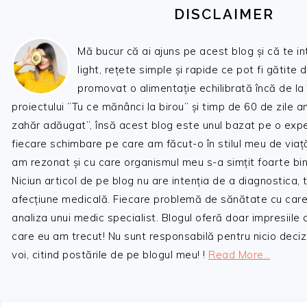
DISCLAIMER
Mă bucur că ai ajuns pe acest blog și că te i
light, rețete simple și rapide ce pot fi gătite 
promovat o alimentație echilibrată încă de la
proiectului ”Tu ce mănânci la birou” și timp de 60 de zile 
zahăr adăugat”, însă acest blog este unul bazat pe o expe
fiecare schimbare pe care am făcut-o în stilul meu de viaț
am rezonat și cu care organismul meu s-a simțit foarte bin
Niciun articol de pe blog nu are intenția de a diagnostica,
afecțiune medicală. Fiecare problemă de sănătate cu care
analiza unui medic specialist. Blogul oferă doar impresiile
care eu am trecut! Nu sunt responsabilă pentru nicio decizi
voi, citind postările de pe blogul meu! !
Read More…