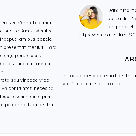
Dată fiind m
aplica din 25
nteresează rețetele mai
despre prelu
de oricine. Am susținut și
https://danielaniculi.ro
 început, am pus bazele
am prezentat meniuri ”Fără
riență personală și
AB
ă a fost una cu care eu
e.
Introdu adresa de email pentru a 
 trata sau vindeca vreo
vor fi publicate articole noi.
 vă confruntați necesită
 despre schimbările prin
e pe care o luați pentru