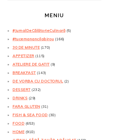
MENIU
#JurnalDeCălătorieCulinară
(5)
#tucemanancilabirou
(166)
30 DE MINUTE
(170)
APPETIZER
(115)
ATELIERE DE GATIT
(9)
BREAKFAST
(143)
DE VORBA CU DOCTORUL
(2)
DESSERT
(232)
DRINKS
(29)
FARA GLUTEN
(31)
FISH & SEA FOOD
(38)
FOOD
(653)
HOME
(918)