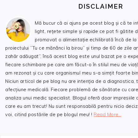
DISCLAIMER
Mă bucur că ai ajuns pe acest blog și că te i
light, rețete simple și rapide ce pot fi gătite 
promovat o alimentație echilibrată încă de la
proiectului ”Tu ce mănânci la birou” și timp de 60 de zile 
zahăr adăugat”, însă acest blog este unul bazat pe o expe
fiecare schimbare pe care am făcut-o în stilul meu de viaț
am rezonat și cu care organismul meu s-a simțit foarte bin
Niciun articol de pe blog nu are intenția de a diagnostica,
afecțiune medicală. Fiecare problemă de sănătate cu care
analiza unui medic specialist. Blogul oferă doar impresiile
care eu am trecut! Nu sunt responsabilă pentru nicio decizi
voi, citind postările de pe blogul meu! !
Read More…