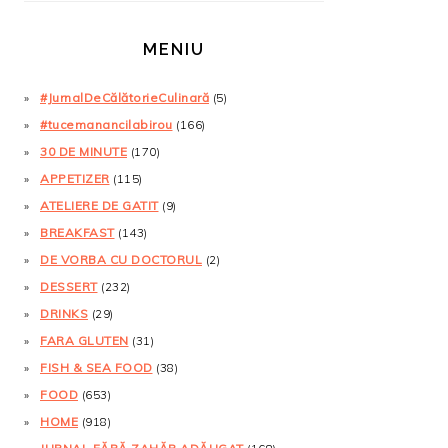
MENIU
#JurnalDeCălătorieCulinară
(5)
#tucemanancilabirou
(166)
30 DE MINUTE
(170)
APPETIZER
(115)
ATELIERE DE GATIT
(9)
BREAKFAST
(143)
DE VORBA CU DOCTORUL
(2)
DESSERT
(232)
DRINKS
(29)
FARA GLUTEN
(31)
FISH & SEA FOOD
(38)
FOOD
(653)
HOME
(918)