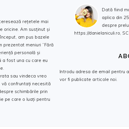
Dată fiind m
aplica din 25
nteresează rețetele mai
despre prelu
de oricine. Am susținut și
https://danielaniculi.ro
 început, am pus bazele
am prezentat meniuri ”Fără
riență personală și
AB
ă a fost una cu care eu
e.
Introdu adresa de email pentru a 
 trata sau vindeca vreo
vor fi publicate articole noi.
 vă confruntați necesită
 despre schimbările prin
e pe care o luați pentru