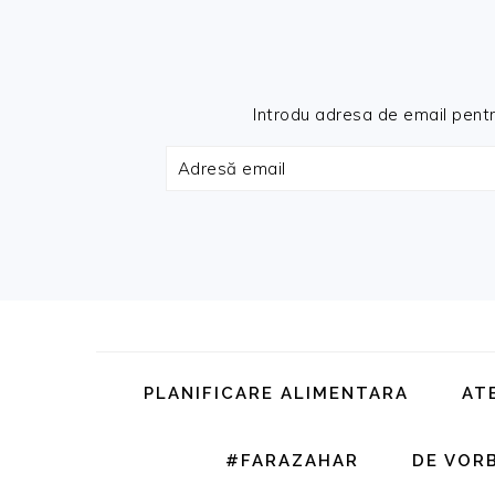
Introdu adresa de email pentru 
Adresă
email
Skip
Skip
Skip
Skip
to
to
to
to
primary
main
primary
footer
PLANIFICARE ALIMENTARA
AT
navigation
content
sidebar
#FARAZAHAR
DE VOR