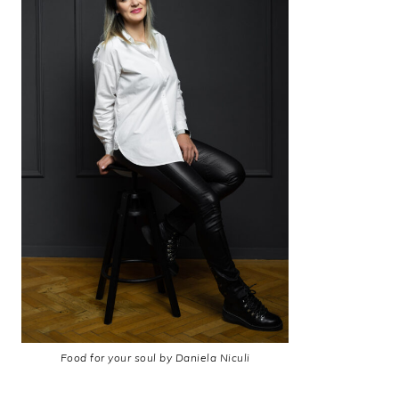
Food for your soul by Daniela Niculi