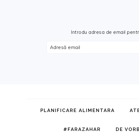
Introdu adresa de email pentru 
Adresă
email
Skip
Skip
Skip
Skip
to
to
to
to
primary
main
primary
footer
PLANIFICARE ALIMENTARA
AT
navigation
content
sidebar
#FARAZAHAR
DE VOR