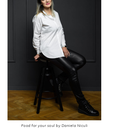
Food for your soul by Daniela Niculi