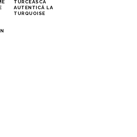
ME
TURCEASCĂ
E
AUTENTICĂ LA
TURQUOISE
IN