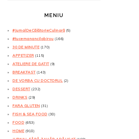
MENIU
#JurnalDeCălătorieCulinară
(5)
#tucemanancilabirou
(166)
30 DE MINUTE
(170)
APPETIZER
(115)
ATELIERE DE GATIT
(9)
BREAKFAST
(143)
DE VORBA CU DOCTORUL
(2)
DESSERT
(232)
DRINKS
(29)
FARA GLUTEN
(31)
FISH & SEA FOOD
(38)
FOOD
(653)
HOME
(918)