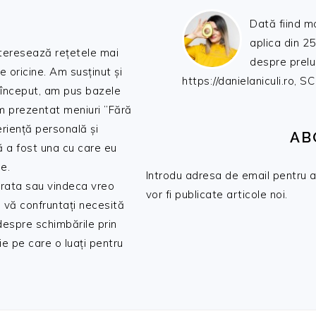
Dată fiind m
aplica din 25
nteresează rețetele mai
despre prelu
de oricine. Am susținut și
https://danielaniculi.ro
 început, am pus bazele
am prezentat meniuri ”Fără
riență personală și
AB
ă a fost una cu care eu
e.
Introdu adresa de email pentru a 
 trata sau vindeca vreo
vor fi publicate articole noi.
 vă confruntați necesită
 despre schimbările prin
e pe care o luați pentru