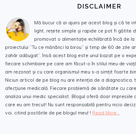
DISCLAIMER
Mă bucur că ai ajuns pe acest blog și că te i
light, rețete simple și rapide ce pot fi gătite 
promovat o alimentație echilibrată încă de la
proiectului ”Tu ce mănânci la birou” și timp de 60 de zile 
zahăr adăugat”, însă acest blog este unul bazat pe o expe
fiecare schimbare pe care am făcut-o în stilul meu de viaț
am rezonat și cu care organismul meu s-a simțit foarte bin
Niciun articol de pe blog nu are intenția de a diagnostica,
afecțiune medicală. Fiecare problemă de sănătate cu care
analiza unui medic specialist. Blogul oferă doar impresiile
care eu am trecut! Nu sunt responsabilă pentru nicio decizi
voi, citind postările de pe blogul meu! !
Read More…