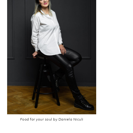
Food for your soul by Daniela Niculi