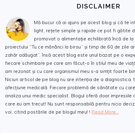
DISCLAIMER
Mă bucur că ai ajuns pe acest blog și că te i
light, rețete simple și rapide ce pot fi gătite 
promovat o alimentație echilibrată încă de la
proiectului ”Tu ce mănânci la birou” și timp de 60 de zile 
zahăr adăugat”, însă acest blog este unul bazat pe o expe
fiecare schimbare pe care am făcut-o în stilul meu de viaț
am rezonat și cu care organismul meu s-a simțit foarte bin
Niciun articol de pe blog nu are intenția de a diagnostica,
afecțiune medicală. Fiecare problemă de sănătate cu care
analiza unui medic specialist. Blogul oferă doar impresiile
care eu am trecut! Nu sunt responsabilă pentru nicio decizi
voi, citind postările de pe blogul meu! !
Read More…