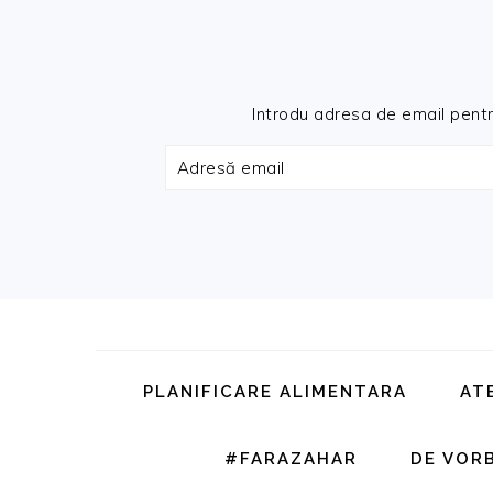
Introdu adresa de email pentru 
Adresă
email
Skip
Skip
Skip
Skip
to
to
to
to
primary
main
primary
footer
PLANIFICARE ALIMENTARA
AT
navigation
content
sidebar
#FARAZAHAR
DE VOR