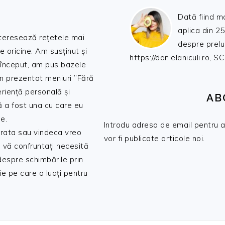
Dată fiind m
aplica din 25
nteresează rețetele mai
despre prelu
de oricine. Am susținut și
https://danielaniculi.ro
 început, am pus bazele
am prezentat meniuri ”Fără
riență personală și
AB
ă a fost una cu care eu
e.
Introdu adresa de email pentru a 
 trata sau vindeca vreo
vor fi publicate articole noi.
 vă confruntați necesită
 despre schimbările prin
e pe care o luați pentru