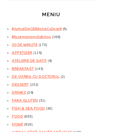
MENIU
#JurnalDeCălătorieCulinară
(5)
#tucemanancilabirou
(166)
30 DE MINUTE
(170)
APPETIZER
(115)
ATELIERE DE GATIT
(9)
BREAKFAST
(143)
DE VORBA CU DOCTORUL
(2)
DESSERT
(232)
DRINKS
(29)
FARA GLUTEN
(31)
FISH & SEA FOOD
(38)
FOOD
(653)
HOME
(918)