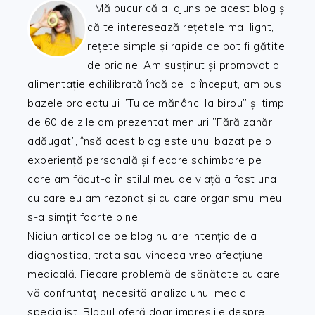
Mă bucur că ai ajuns pe acest blog și
că te interesează rețetele mai light,
rețete simple și rapide ce pot fi gătite
de oricine. Am susținut și promovat o
alimentație echilibrată încă de la început, am pus
bazele proiectului ”Tu ce mănânci la birou” și timp
de 60 de zile am prezentat meniuri ”Fără zahăr
adăugat”, însă acest blog este unul bazat pe o
experiență personală și fiecare schimbare pe
care am făcut-o în stilul meu de viață a fost una
cu care eu am rezonat și cu care organismul meu
s-a simțit foarte bine.
Niciun articol de pe blog nu are intenția de a
diagnostica, trata sau vindeca vreo afecțiune
medicală. Fiecare problemă de sănătate cu care
vă confruntați necesită analiza unui medic
specialist. Blogul oferă doar impresiile despre