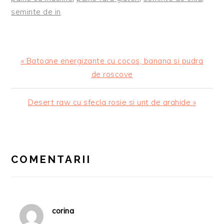
seminte de in
Articol
« Batoane energizante cu cocos, banana si pudra
anterior:
de roscove
Articolul
Desert raw cu sfecla rosie si unt de arahide »
urmator:
READER
INTERACTIONS
COMENTARII
corina