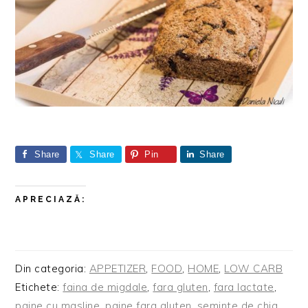
Share
Share
Pin
Share
APRECIAZĂ:
Din categoria:
APPETIZER
,
FOOD
,
HOME
,
LOW CARB
Etichete:
faina de migdale
,
fara gluten
,
fara lactate
,
paine cu masline
,
paine fara gluten
,
seminte de chia
,