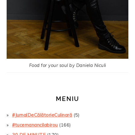
Food for your soul by Daniela Niculi
MENIU
#JurnalDeCălătorieCulinară
(5)
#tucemanancilabirou
(166)
30 DE MINUTE
(170)