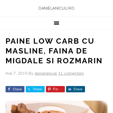
Skip
Skip
Skip
Skip
DANIELANICULI.RO
to
to
to
to
primary
main
primary
footer
navigation
content
sidebar
PAINE LOW CARB CU
MASLINE, FAINA DE
MIGDALE SI ROZMARIN
mai 7, 2015
By
danielaniculi
11 comentarii
Share
Share
Pin
Share