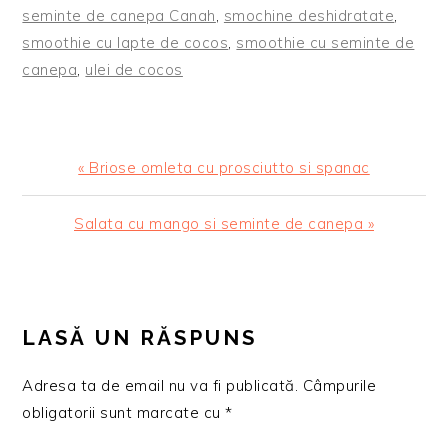
seminte de canepa Canah
,
smochine deshidratate
,
smoothie cu lapte de cocos
,
smoothie cu seminte de
canepa
,
ulei de cocos
Articol
« Briose omleta cu prosciutto si spanac
anterior:
Articolul
Salata cu mango si seminte de canepa »
urmator:
READER
INTERACTIONS
LASĂ UN RĂSPUNS
Adresa ta de email nu va fi publicată.
Câmpurile
obligatorii sunt marcate cu
*