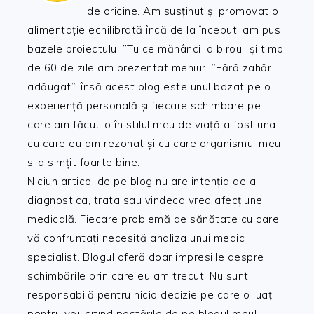
de oricine. Am susținut și promovat o
alimentație echilibrată încă de la început, am pus
bazele proiectului ”Tu ce mănânci la birou” și timp
de 60 de zile am prezentat meniuri ”Fără zahăr
adăugat”, însă acest blog este unul bazat pe o
experiență personală și fiecare schimbare pe
care am făcut-o în stilul meu de viață a fost una
cu care eu am rezonat și cu care organismul meu
s-a simțit foarte bine.
Niciun articol de pe blog nu are intenția de a
diagnostica, trata sau vindeca vreo afecțiune
medicală. Fiecare problemă de sănătate cu care
vă confruntați necesită analiza unui medic
specialist. Blogul oferă doar impresiile despre
schimbările prin care eu am trecut! Nu sunt
responsabilă pentru nicio decizie pe care o luați
pentru voi, citind postările de pe blogul meu! !