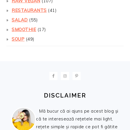
RAW VEGAN
(107)
RESTAURANTS
(41)
SALAD
(55)
SMOOTHIE
(17)
SOUP
(49)
FOOTER
DISCLAIMER
Mă bucur că ai ajuns pe acest blog și
că te interesează rețetele mai light,
rețete simple și rapide ce pot fi gătite