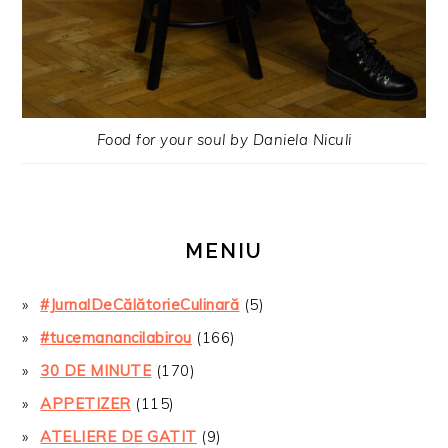
Food for your soul by Daniela Niculi
MENIU
#JurnalDeCălătorieCulinară
(5)
#tucemanancilabirou
(166)
30 DE MINUTE
(170)
APPETIZER
(115)
ATELIERE DE GATIT
(9)