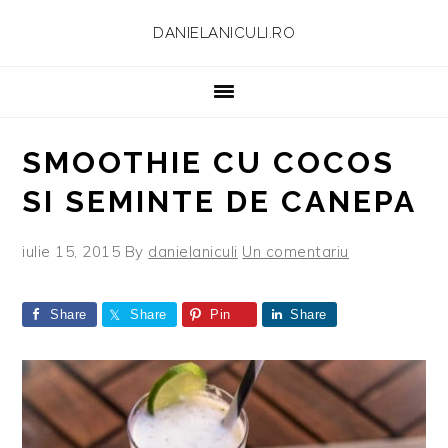
Skip
Skip
Skip
Skip
DANIELANICULI.RO
to
to
to
to
primary
main
primary
footer
navigation
content
sidebar
SMOOTHIE CU COCOS
SI SEMINTE DE CANEPA
iulie 15, 2015
By
danielaniculi
Un comentariu
Share
Share
Pin
Share