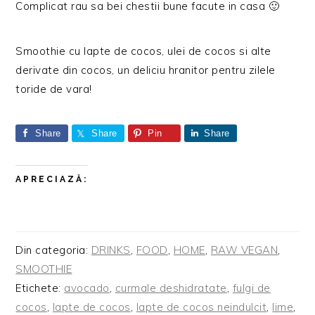
Complicat rau sa bei chestii bune facute in casa 🙂
Smoothie cu lapte de cocos, ulei de cocos si alte
derivate din cocos, un deliciu hranitor pentru zilele
toride de vara!
Share
Share
Pin
Share
APRECIAZĂ:
Din categoria:
DRINKS
,
FOOD
,
HOME
,
RAW VEGAN
,
SMOOTHIE
Etichete:
avocado
,
curmale deshidratate
,
fulgi de
cocos
,
lapte de cocos
,
lapte de cocos neindulcit
,
lime
,