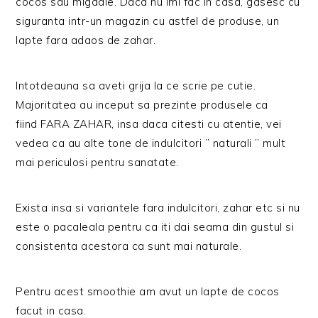
cocos sau migdale. Daca nu imi fac in casa, gasesc cu
siguranta intr-un magazin cu astfel de produse, un
lapte fara adaos de zahar.
Intotdeauna sa aveti grija la ce scrie pe cutie.
Majoritatea au inceput sa prezinte produsele ca
fiind FARA ZAHAR, insa daca citesti cu atentie, vei
vedea ca au alte tone de indulcitori ” naturali ” mult
mai periculosi pentru sanatate.
Exista insa si variantele fara indulcitori, zahar etc si nu
este o pacaleala pentru ca iti dai seama din gustul si
consistenta acestora ca sunt mai naturale.
Pentru acest smoothie am avut un lapte de cocos
facut in casa.