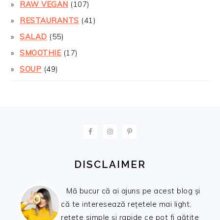
RAW VEGAN
(107)
RESTAURANTS
(41)
SALAD
(55)
SMOOTHIE
(17)
SOUP
(49)
FOOTER
DISCLAIMER
Mă bucur că ai ajuns pe acest blog și
că te interesează rețetele mai light,
rețete simple și rapide ce pot fi gătite