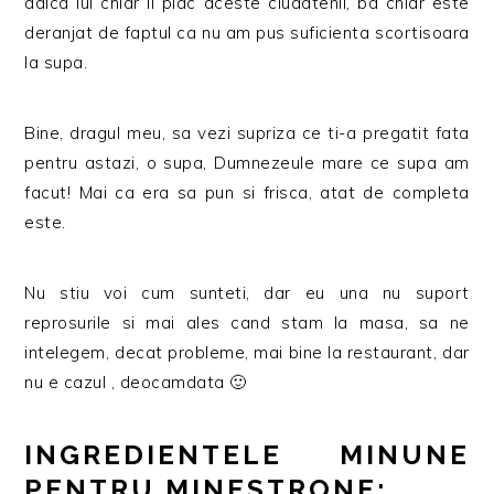
adica lui chiar ii plac aceste ciudatenii, ba chiar este
deranjat de faptul ca nu am pus suficienta scortisoara
la supa.
Bine, dragul meu, sa vezi supriza ce ti-a pregatit fata
pentru astazi, o supa, Dumnezeule mare ce supa am
facut! Mai ca era sa pun si frisca, atat de completa
este.
Nu stiu voi cum sunteti, dar eu una nu suport
reprosurile si mai ales cand stam la masa, sa ne
intelegem, decat probleme, mai bine la restaurant, dar
nu e cazul , deocamdata 🙂
INGREDIENTELE MINUNE
PENTRU MINESTRONE: