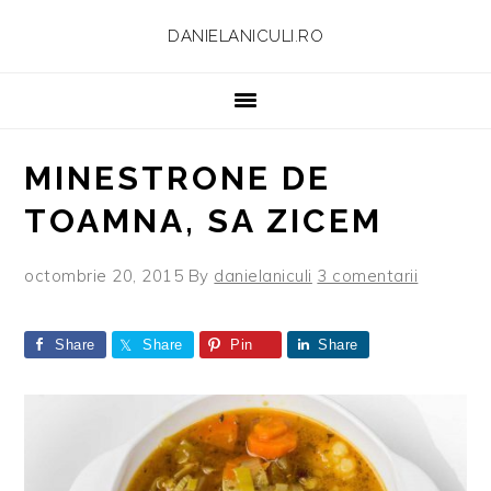
Skip
Skip
Skip
Skip
DANIELANICULI.RO
to
to
to
to
primary
main
primary
footer
navigation
content
sidebar
MINESTRONE DE
TOAMNA, SA ZICEM
octombrie 20, 2015
By
danielaniculi
3 comentarii
Share
Share
Pin
Share