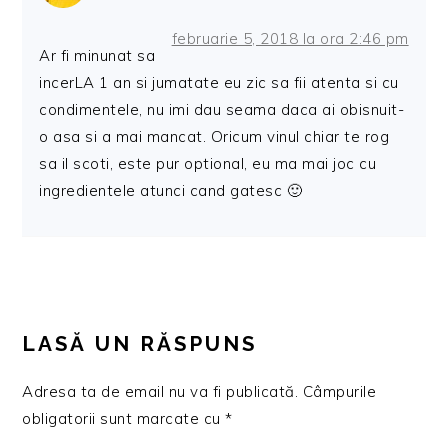
februarie 5, 2018 la ora 2:46 pm
Ar fi minunat sa
incerLA 1 an si jumatate eu zic sa fii atenta si cu
condimentele, nu imi dau seama daca ai obisnuit-
o asa si a mai mancat. Oricum vinul chiar te rog
sa il scoti, este pur optional, eu ma mai joc cu
ingredientele atunci cand gatesc 🙂
LASĂ UN RĂSPUNS
Adresa ta de email nu va fi publicată.
Câmpurile
obligatorii sunt marcate cu
*