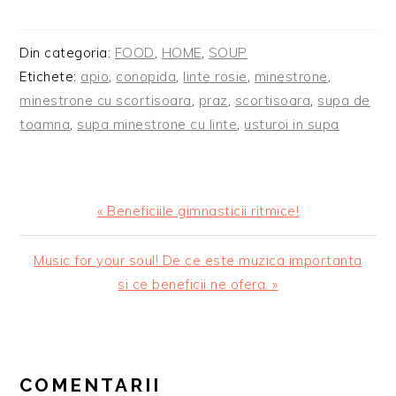
Din categoria:
FOOD
,
HOME
,
SOUP
Etichete:
apio
,
conopida
,
linte rosie
,
minestrone
,
minestrone cu scortisoara
,
praz
,
scortisoara
,
supa de
toamna
,
supa minestrone cu linte
,
usturoi in supa
Articol
« Beneficiile gimnasticii ritmice!
anterior:
Articolul
Music for your soul! De ce este muzica importanta
urmator:
si ce beneficii ne ofera. »
READER
INTERACTIONS
COMENTARII