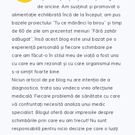
de oricine. Am susținut și promovat o
alimentație echilibrată încă de la început, am pus
bazele proiectului ”Tu ce mănânci la birou” și timp
de 60 de zile am prezentat meniuri ”Fără zahăr
adăugat”, însă acest blog este unul bazat pe o
experiență personală și fiecare schimbare pe
care am făcut-o în stilul meu de viață a fost una
cu care eu am rezonat și cu care organismul meu
s-a simțit foarte bine.
Niciun articol de pe blog nu are intenția de a
diagnostica, trata sau vindeca vreo afecțiune
medicală. Fiecare problemă de sănătate cu care
vă confruntați necesită analiza unui medic
specialist. Blogul oferă doar impresiile despre
schimbările prin care eu am trecut! Nu sunt
responsabilă pentru nicio decizie pe care o luați