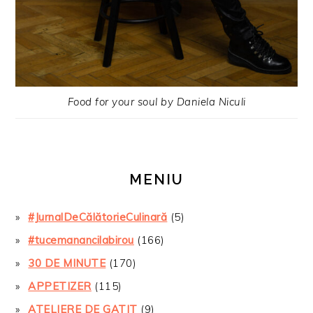
Food for your soul by Daniela Niculi
MENIU
#JurnalDeCălătorieCulinară
(5)
#tucemanancilabirou
(166)
30 DE MINUTE
(170)
APPETIZER
(115)
ATELIERE DE GATIT
(9)