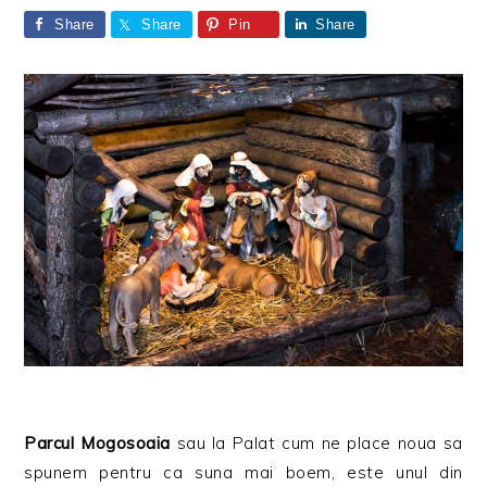
Share
Share
Pin
Share
Parcul Mogosoaia
sau la Palat cum ne place noua sa
spunem pentru ca suna mai boem, este unul din