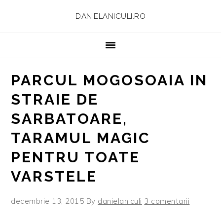
Skip
Skip
Skip
Skip
DANIELANICULI.RO
to
to
to
to
primary
main
primary
footer
navigation
content
sidebar
PARCUL MOGOSOAIA IN
STRAIE DE
SARBATOARE,
TARAMUL MAGIC
PENTRU TOATE
VARSTELE
decembrie 13, 2015
By
danielaniculi
3 comentarii