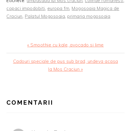
Etichete:
ambasada lui Mos craciun
,
colinde romanesti
,
copaci impodobiti
,
europa fm
,
Mogosoaia Magica de
Craciun
,
Palatul Mogosoaia
,
primaria mogosoaia
Articol
« Smoothie cu kale, avocado si lime
anterior:
Articolul
Cadouri speciale de pus sub brad, undeva acasa
urmator:
la Mos Craciun »
READER
INTERACTIONS
COMENTARII