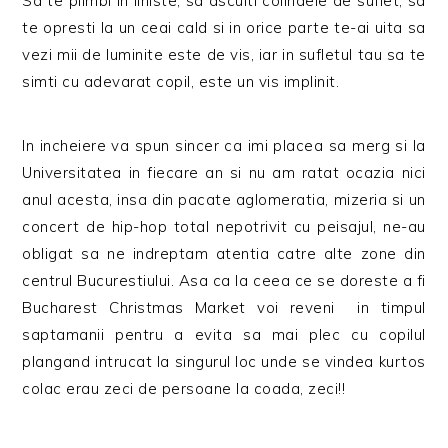
Sa te plimbi in liniste, sa asculti colindele de suflet, sa
te opresti la un ceai cald si in orice parte te-ai uita sa
vezi mii de luminite este de vis, iar in sufletul tau sa te
simti cu adevarat copil, este un vis implinit.
In incheiere va spun sincer ca imi placea sa merg si la
Universitatea in fiecare an si nu am ratat ocazia nici
anul acesta, insa din pacate aglomeratia, mizeria si un
concert de hip-hop total nepotrivit cu peisajul, ne-au
obligat sa ne indreptam atentia catre alte zone din
centrul Bucurestiului. Asa ca la ceea ce se doreste a fi
Bucharest Christmas Market v
oi reveni in timpul
saptamanii pentru a evita sa mai plec cu copilul
plangand intrucat la singurul loc unde se vindea kurtos
colac erau zeci de persoane la coada, zeci!!